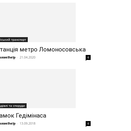
іський транспорт
танція метро Ломоносовська
xwelhelp
-
21.04.2020
0
удівлі та споруди
амок Гедімінаса
xwelhelp
-
13.09.2018
0