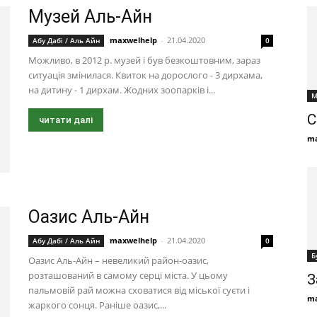
Музей Аль-Айн
maxwelhelp
-
21.04.2020
Абу Дабі / Аль Айн
0
Можливо, в 2012 р. музей і був безкоштовним, зараз
ситуація змінилася. Квиток на дорослого - 3 дирхама,
на дитину - 1 дирхам. Жодних зоопарків і...
М
С
читати далі
ma
Оазис Аль-Айн
maxwelhelp
-
21.04.2020
Абу Дабі / Аль Айн
0
Б
Оазис Аль-Айн – невеликий район-оазис,
розташований в самому серці міста. У цьому
З
пальмовій рай можна сховатися від міської суєти і
ma
жаркого сонця. Раніше оазис,...