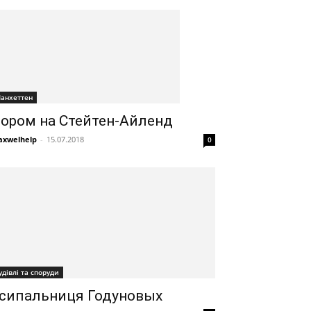
анхеттен
ором на Стейтен-Айленд
xwelhelp
-
15.07.2018
0
удівлі та споруди
сипальниця Годуновых