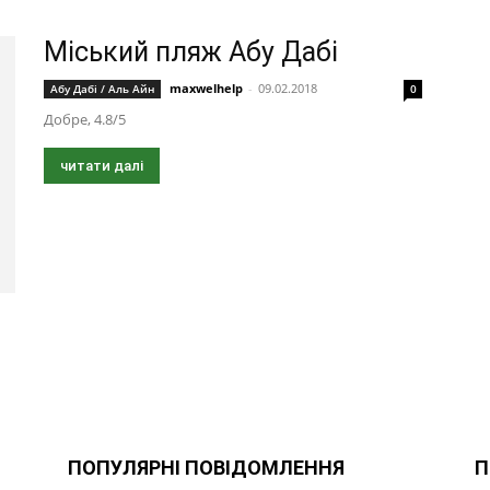
Міський пляж Абу Дабі
maxwelhelp
-
09.02.2018
Абу Дабі / Аль Айн
0
Добре, 4.8/5
читати далі
ПОПУЛЯРНІ ПОВІДОМЛЕННЯ
П