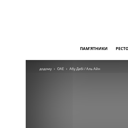
ПАМ’ЯТНИКИ
РЕСТ
додому
ОАЕ
Абу Дабі / Аль Айн