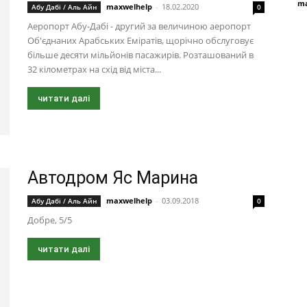
ma
maxwelhelp
-
18.02.2020
Абу Дабі / Аль Айн
0
Аеропорт Абу-Дабі - другий за величиною аеропорт
Об'єднаних Арабських Еміратів, щорічно обслуговує
більше десяти мільйонів пасажирів. Розташований в
32 кілометрах на схід від міста...
читати далі
Автодром Яс Марина
maxwelhelp
-
03.09.2018
Абу Дабі / Аль Айн
0
Добре, 5/5
читати далі