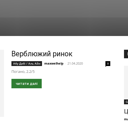
Верблюжий ринок
maxwelhelp
-
21.04.2020
Абу Дабі / Аль Айн
0
Погано, 2.2/5
читати далі
С
Ц
ma