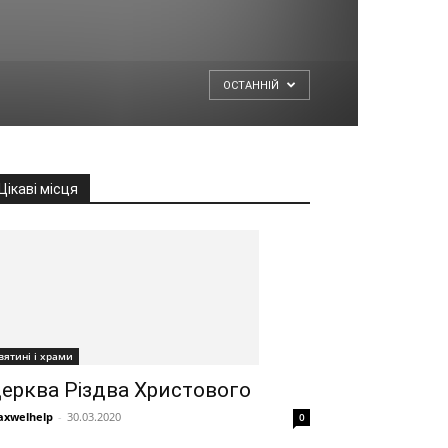
ОСТАННІЙ
Цікаві місця
вятині і храми
ерква Різдва Христового
xwelhelp
-
30.03.2020
0