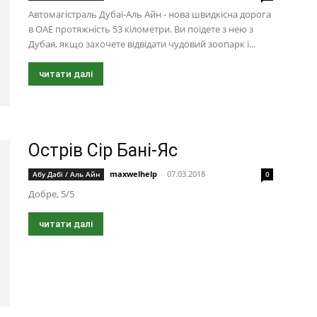
Автомагістраль Дубаї-Аль Айн - нова швидкісна дорога
в ОАЕ протяжність 53 кілометри. Ви поїдете з нею з
Дубая, якщо захочете відвідати чудовий зоопарк і...
читати далі
Острів Сір Бані-Яс
maxwelhelp
-
07.03.2018
Абу Дабі / Аль Айн
0
Добре, 5/5
читати далі