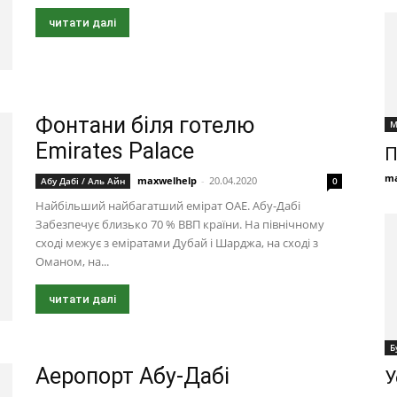
читати далі
Фонтани біля готелю
М
Emirates Palace
П
ma
maxwelhelp
-
20.04.2020
Абу Дабі / Аль Айн
0
Найбільший найбагатший емірат ОАЕ. Абу-Дабі
Забезпечує близько 70 % ВВП країни. На північному
сході межує з еміратами Дубай і Шарджа, на сході з
Оманом, на...
читати далі
Б
Аеропорт Абу-Дабі
У