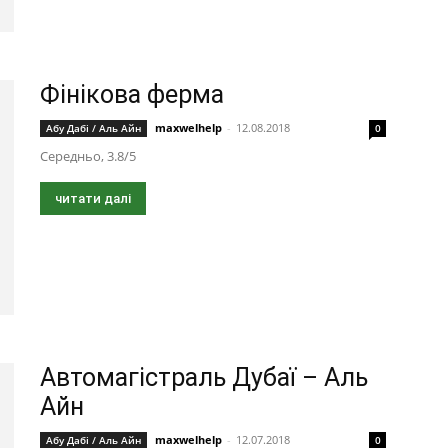
Фінікова ферма
maxwelhelp
-
12.08.2018
Абу Дабі / Аль Айн
0
Середньо, 3.8/5
читати далі
Автомагістраль Дубаї – Аль
Айн
maxwelhelp
-
12.07.2018
Абу Дабі / Аль Айн
0