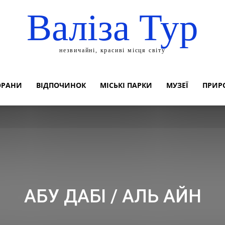
Валіза Тур
незвичайні, красиві місця світу
ОРАНИ
ВІДПОЧИНОК
МІСЬКІ ПАРКИ
МУЗЕЇ
ПРИР
АБУ ДАБІ / АЛЬ АЙН