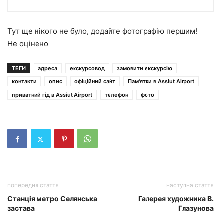
Тут ще нікого не було, додайте фотографію першим!
Не оцінено
ТЕГИ
адреса
екскурсовод
замовити екскурсію
контакти
опис
офіційний сайт
Пам'ятки в Assiut Airport
приватний гід в Assiut Airport
телефон
фото
попередня стаття
наступна стаття
Станція метро Селянська
Галерея художника В.
застава
Глазунова