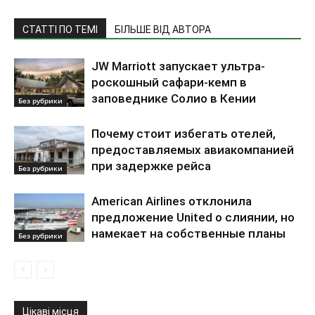
СТАТТІ ПО ТЕМІ
БІЛЬШЕ ВІД АВТОРА
JW Marriott запускает ультра-
роскошный сафари-кемп в
заповеднике Солио в Кении
Без рубрики
Почему стоит избегать отелей,
предоставляемых авиакомпанией
при задержке рейса
Без рубрики
American Airlines отклонила
предложение United о слиянии, но
намекает на собственные планы
Без рубрики
Цікаві місця