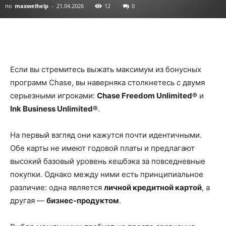
по
maxwelhelp
-
21.04.2026
12
0
Если вы стремитесь выжать максимум из бонусных
программ Chase, вы наверняка столкнетесь с двумя
серьезными игроками:
Chase Freedom Unlimited®
и
Ink Business Unlimited®
.
На первый взгляд они кажутся почти идентичными.
Обе карты не имеют годовой платы и предлагают
высокий базовый уровень кешбэка за повседневные
покупки. Однако между ними есть принципиальное
различие: одна является
личной кредитной картой
, а
другая —
бизнес-продуктом
.