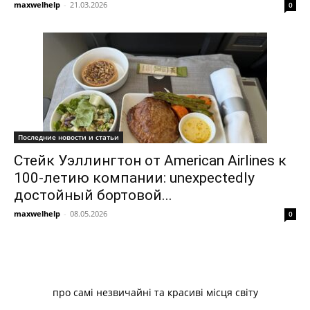
maxwelhelp
-
21.03.2026
0
Последние новости и статьи
Стейк Уэллингтон от American Airlines к
100-летию компании: unexpectedly
достойный бортовой...
maxwelhelp
-
08.05.2026
0
про самі незвичайні та красиві місця світу