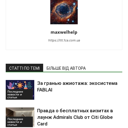
maxwelhelp
https://ttt.1ca.com.ua
СТАТТІ ПО ТЕМІ
БІЛЬШЕ ВІД АВТОРА
За гранью ажиотажа: экосистема
FABLAI
Последние
новости и
статьи
Правда о бесплатных визитах в
лаунж Admirals Club от Citi Globe
Последние
новости и
Card
статьи