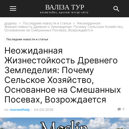
ВАЛІЗА ТУР
незвичайні, красиві місця світу
додому
Последние новости и статьи
Неожиданная
Жизнестойкость Древнего Земледелия: Почему Сельское Хозяйство,
Основанное на Смешанных Посевах, Возрождается
Последние новости и статьи
Неожиданная
Жизнестойкость Древнего
Земледелия: Почему
Сельское Хозяйство,
Основанное на Смешанных
Посевах, Возрождается
0
по
maxwelhelp
-
04.04.2026