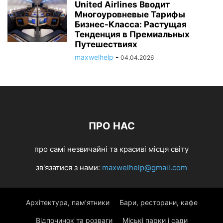
United Airlines Вводит
Многоуровневые Тарифы
Бизнес-Класса: Растущая
Тенденция в Премиальных
Путешествиях
maxwelhelp
-
04.04.2026
ПРО НАС
про самі незвичайні та красиві місця світу
зв'язатися з нами:
maxwelhelp@gmail.com
Архітектура, пам’ятники
Бари, ресторани, кафе
Відпочинок та розваги
Міські парки і сади