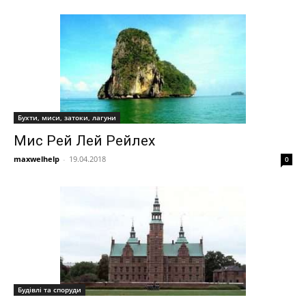
Бухти, миси, затоки, лагуни
Мис Рей Лей Рейлех
maxwelhelp
-
19.04.2018
0
Будівлі та споруди