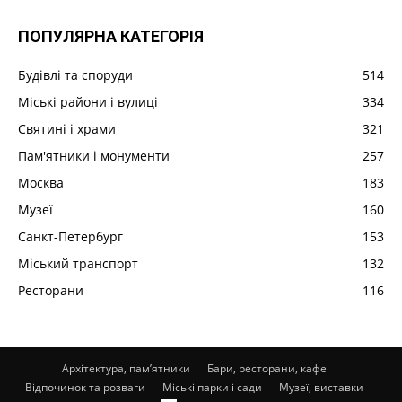
ПОПУЛЯРНА КАТЕГОРІЯ
Будівлі та споруди
514
Міські райони і вулиці
334
Святині і храми
321
Пам'ятники і монументи
257
Москва
183
Музеї
160
Санкт-Петербург
153
Міський транспорт
132
Ресторани
116
Архітектура, пам’ятники
Бари, ресторани, кафе
Відпочинок та розваги
Міські парки і сади
Музеї, виставки