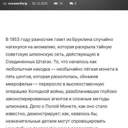
по
maxwelhelp
-
02.12.2025
16
0
В 1953 году разносчик газет из Бруклина случайно
наткнулся на аномалию, которая раскрыла тайную
советскую шпионскую сеть, действующую в
Соединенных Штатах. То, что началось как
любопытная находка — необычайно лёгкая монета в
пять центов, которая раскололась, обнажив
микрофильм — переросло в высокоставочную
операцию Холодной войны, разоблачившую глубоко
законспирированных агентов и сложные методы
шпионажа. Дело о Полой Монете, как оно стало
известно, демонстрирует, как, казалось бы,
незначительные детали могут спровоцировать