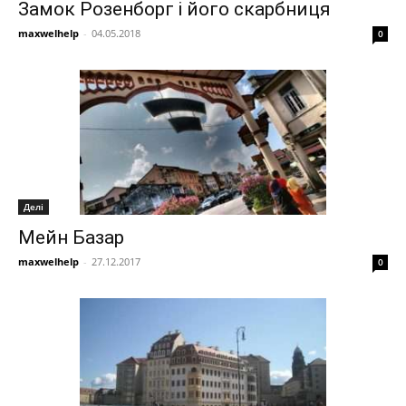
Замок Розенборг і його скарбниця
maxwelhelp
-
04.05.2018
0
Делі
Мейн Базар
maxwelhelp
-
27.12.2017
0