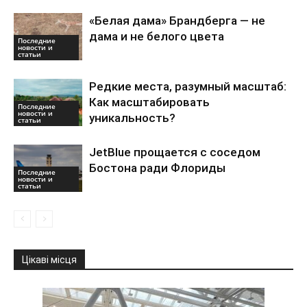
«Белая дама» Брандберга — не
дама и не белого цвета
Последние
новости и
статьи
Редкие места, разумный масштаб:
Как масштабировать
Последние
новости и
уникальность?
статьи
JetBlue прощается с соседом
Бостона ради Флориды
Последние
новости и
статьи
Цікаві місця