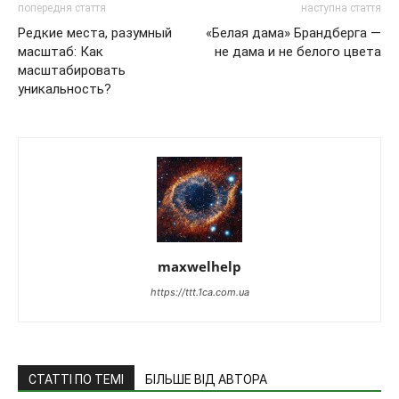
попередня стаття
наступна стаття
Редкие места, разумный
«Белая дама» Брандберга —
масштаб: Как
не дама и не белого цвета
масштабировать
уникальность?
maxwelhelp
https://ttt.1ca.com.ua
СТАТТІ ПО ТЕМІ
БІЛЬШЕ ВІД АВТОРА