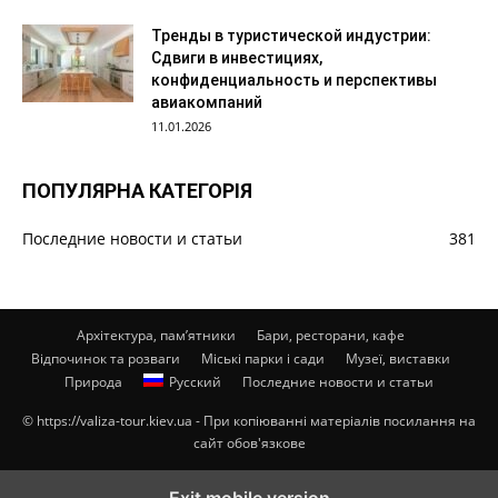
Тренды в туристической индустрии:
Сдвиги в инвестициях,
конфиденциальность и перспективы
авиакомпаний
11.01.2026
ПОПУЛЯРНА КАТЕГОРІЯ
Последние новости и статьи
381
Архітектура, пам’ятники
Бари, ресторани, кафе
Відпочинок та розваги
Міські парки і сади
Музеї, виставки
Природа
Русский
Последние новости и статьи
© https://valiza-tour.kiev.ua - При копіюванні матеріалів посилання на
сайт обов'язкове