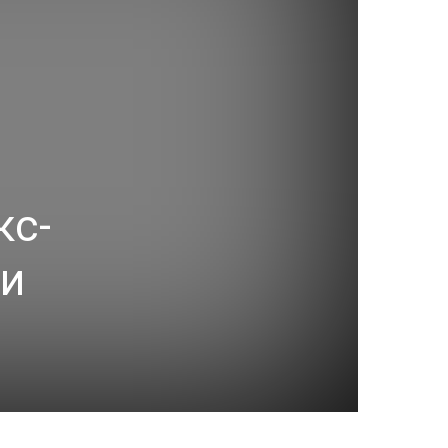
кс-
ии