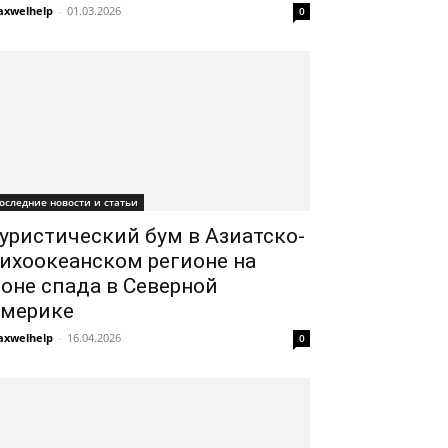
xwelhelp
-
01.03.2026
0
оследние новости и статьи
уристический бум в Азиатско-
ихоокеанском регионе на
оне спада в Северной
мерике
xwelhelp
-
16.04.2026
0