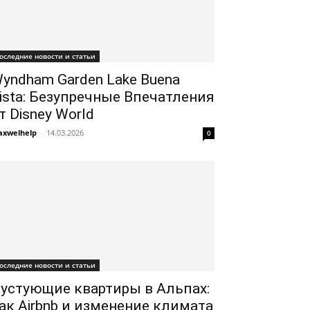
оследние новости и статьи
yndham Garden Lake Buena
ista: Безупречные Впечатления
т Disney World
xwelhelp
-
14.03.2026
0
оследние новости и статьи
устующие квартиры в Альпах:
ак Airbnb и изменение климата