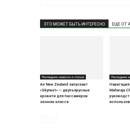
ЭТО МОЖЕТ БЫТЬ ИНТЕРЕСНО
ЕЩЕ ОТ 
Последние новости и статьи
Последние н
Air New Zealand запускает
Навигация
«Skynest» — двухъярусные
Maharaja Clu
кровати для пассажиров
руководст
эконом-класса
использов