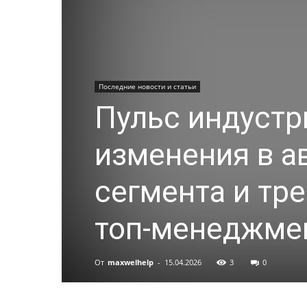
Последние новости и статьи
Пульс индустр
изменения в а
сегмента и тр
топ-менеджме
От
maxwelhelp
-
15.04.2026
3
0