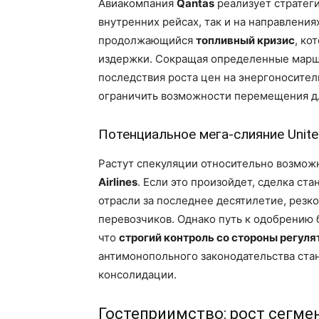
Авиакомпания
Qantas
реализует стратег
внутренних рейсах, так и на направления
продолжающийся
топливный кризис
, ко
издержки. Сокращая определенные марш
последствия роста цен на энергоносител
ограничить возможности перемещения дл
Потенциальное мега-слияние Unite
Растут спекуляции относительно возмо
Airlines
. Если это произойдет, сделка с
отрасли за последнее десятилетие, рез
перевозчиков. Однако путь к одобрению 
что
строгий контроль со стороны регуля
антимонопольного законодательства ста
консолидации.
Гостеприимство: рост сегм