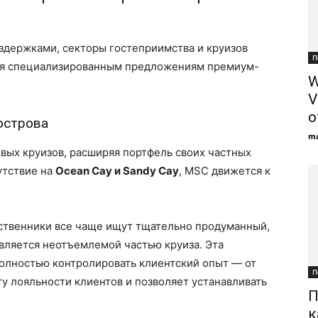
издержками, секторы гостеприимства и круизов
П
аря специализированным предложениям премиум-
W
V
о
острова
ma
вых круизов, расширяя портфель своих частных
утствие на
Ocean Cay и Sandy Cay
, MSC движется к
твенники все чаще ищут тщательно продуманный,
вляется неотъемлемой частью круиза. Эта
олностью контролировать клиентский опыт — от
П
ту лояльности клиентов и позволяет устанавливать
П
к