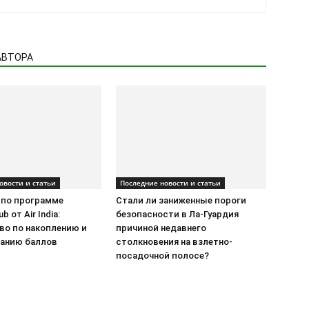
АВТОРА
овости и статьи
Последние новости и статьи
 по программе
Стали ли заниженные пороги
b от Air India:
безопасности в Ла-Гуардия
во по накоплению и
причиной недавнего
анию баллов
столкновения на взлетно-
посадочной полосе?