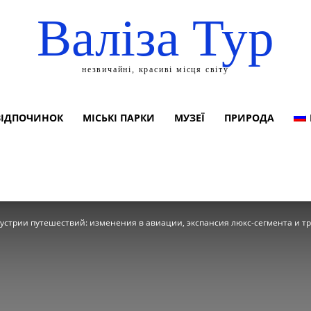
Валіза Тур
незвичайні, красиві місця світу
ВІДПОЧИНОК
МІСЬКІ ПАРКИ
МУЗЕЇ
ПРИРОДА
устрии путешествий: изменения в авиации, экспансия люкс-сегмента и тр