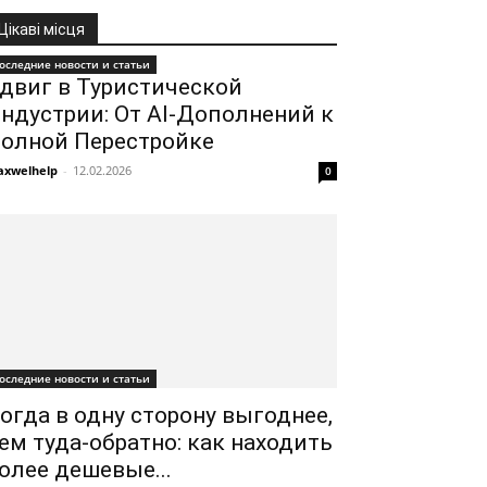
Цікаві місця
оследние новости и статьи
двиг в Туристической
ндустрии: От AI-Дополнений к
олной Перестройке
xwelhelp
-
12.02.2026
0
оследние новости и статьи
огда в одну сторону выгоднее,
ем туда-обратно: как находить
олее дешевые...