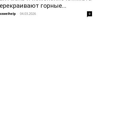
ерекраивают горные...
xwelhelp
-
04.03.2026
0