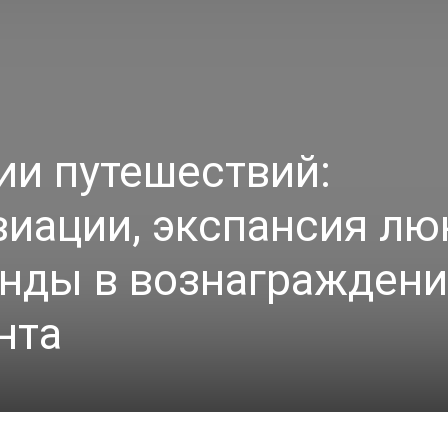
ии путешествий:
виации, экспансия лю
енды в вознагражден
нта