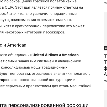
ию по сокращению графиков полетов как на
ma
х в США. Этот шаг является прямым ответом на
торый значительно увеличил операционные
руты, авиакомпания стремится смягчить
и, хотя в краткосрочной перспективе это может
я некоторых категорий пассажиров.
d и American
П
жного объединения
United Airlines и American
Т
танет самым значимым слиянием в авиационной
Т
ко консолидировав мощь традиционных
ф
будет непростым; отраслевые аналитики полагают,
А
торов
в вопросах рыночной конкуренции и
ma
нет серьезным препятствием для столь масштабной
ента персонализированной роскоши