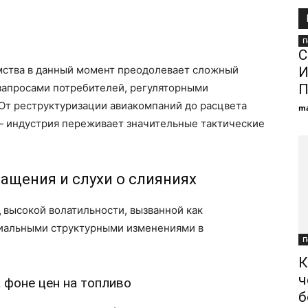
П
С
мства в данный момент преодолевает сложный
И
запросами потребителей, регуляторными
П
От реструктуризации авиакомпаний до расцвета
ma
 индустрия переживает значительные тактические
ащения и слухи о слияниях
 высокой волатильности, вызванной как
циальными структурными изменениями в
П
К
ч
 фоне цен на топливо
б