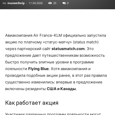
по
maxwelhelp
-
11.04.2026
20
0
Авиакомпания Air France-KLM официально запустила
акцию по платному «статус-матчу» (status match)
через партнерский сайт
statusmatch.com
. Это
предложение дает путешественникам возможность
быстро получить элитные уровни в программе
лояльности
Flying Blue
. Хотя авиакомпания и
проводила подобные акции ранее, в этот раз правила
существенно изменились: впервые в предложение
включены резиденты
США и Канады
.
Как работает акция
Участники различных программ лояльности могут