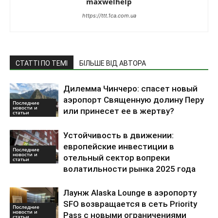
maxwelhelp
https://ttt.1ca.com.ua
СТАТТІ ПО ТЕМІ
БІЛЬШЕ ВІД АВТОРА
Дилемма Чинчеро: спасет новый
аэропорт Священную долину Перу
Последние
новости и
или принесет ее в жертву?
статьи
Устойчивость в движении:
европейские инвестиции в
Последние
новости и
отельный сектор вопреки
статьи
волатильности рынка 2025 года
Лаунж Alaska Lounge в аэропорту
SFO возвращается в сеть Priority
Последние
новости и
Pass с новыми ограничениями
статьи