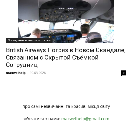
Последние новости и статьи
British Airways Погряз в Новом Скандале,
Связанном с Скрытой Съёмкой
Сотрудниц
maxwelhelp
-
19.03.2026
0
про самі незвичайні та красиві місця світу
зв'язатися з нами:
maxwelhelp@gmail.com