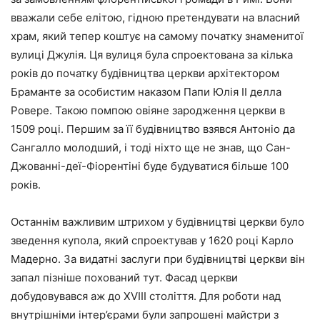
вважали себе елітою, гідною претендувати на власний
храм, який тепер коштує на самому початку знаменитої
вулиці Джулія. Ця вулиця була спроектована за кілька
років до початку будівництва церкви архітектором
Браманте за особистим наказом Папи Юлія II делла
Ровере. Такою помпою овіяне зародження церкви в
1509 році. Першим за її будівництво взявся Антоніо да
Сангалло молодший, і тоді ніхто ще не знав, що Сан-
Джованні-деї-Фіорентіні буде будуватися більше 100
років.
Останнім важливим штрихом у будівництві церкви було
зведення купола, який спроектував у 1620 році Карло
Мадерно. За видатні заслуги при будівництві церкви він
запал пізніше похований тут. Фасад церкви
добудовувався аж до XVIII століття. Для роботи над
внутрішніми інтер’єрами були запрошені майстри з