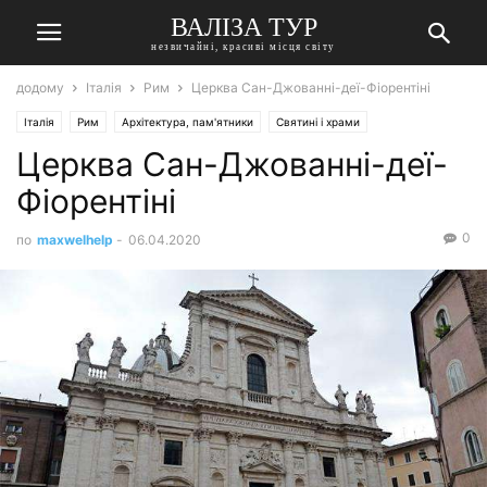
ВАЛІЗА ТУР
незвичайні, красиві місця світу
додому
Італія
Рим
Церква Сан-Джованні-деї-Фіорентіні
Італія
Рим
Архітектура, пам'ятники
Святині і храми
Церква Сан-Джованні-деї-
Фіорентіні
0
по
maxwelhelp
-
06.04.2020