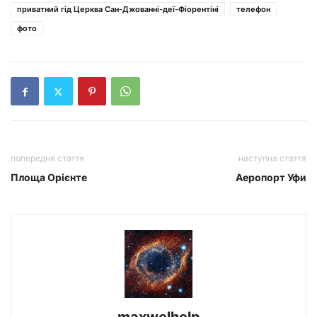
приватний гід Церква Сан-Джованні-деї-Фіорентіні
телефон
фото
попередня стаття
наступна стаття
Площа Орієнте
Аеропорт Уфи