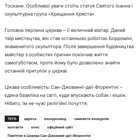
Тоскани. Особливої уваги стоїть статуя Святого Іоанна і
скульптурна група «Хрещення Христа».
Головна перлина церкви – її величний вівтар. Даний
твір мистецтва, він став останньою роботою Борроміні,
знаменитого скульптора. Після завершення будівництва
майстер з особистих причин покінчив життя
самогубством, проте йому було дозволено знайти
останній притулок у церкві.
Цікава особливість: Сан-Джованні-деї-Фіорентіні –
єдина базиліка на світі, куди впускають собак і кішок.
Нібито, їм не чужі релігійні почуття.
ТЕГИ
адреса
екскурсовод
замовити екскурсію
контакти
опис
офіційний сайт
Пам'ятки в Церква Сан-Джованні-деї-Фіорентіні