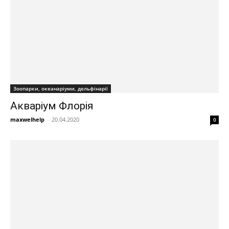
Зоопарки, океанаріуми, дельфінарії
Акваріум Флорія
maxwelhelp
-
20.04.2020
0