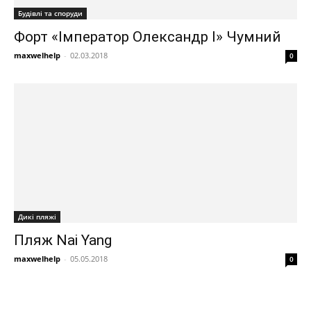
Будівлі та споруди
Форт «Імператор Олександр I» Чумний
maxwelhelp
-
02.03.2018
0
Дикі пляжі
Пляж Nai Yang
maxwelhelp
-
05.05.2018
0