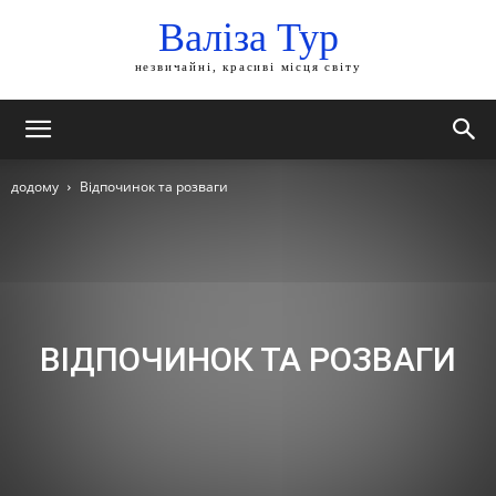
Валіза Тур
незвичайні, красиві місця світу
додому
Відпочинок та розваги
ВІДПОЧИНОК ТА РОЗВАГИ