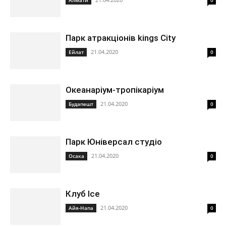
Алмати
0
Парк атракціонів kings City
21.04.2020
Ейлат
0
Океанаріум-тропікаріум
21.04.2020
Будапешт
0
Парк Юніверсал студіо
21.04.2020
Осака
0
Клуб Ice
21.04.2020
Айя-Напа
0