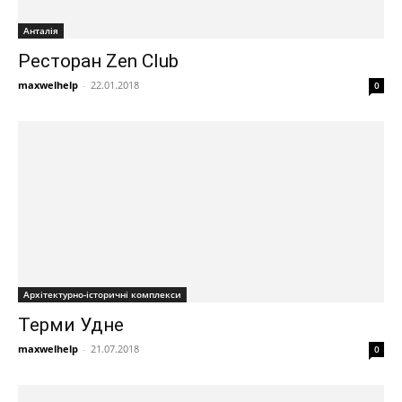
Анталія
Ресторан Zen Club
maxwelhelp
-
22.01.2018
0
Архітектурно-історичні комплекси
Терми Удне
maxwelhelp
-
21.07.2018
0