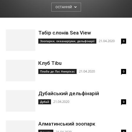
ОСТАННІЙ
Табір слонів Sea View
21.04.2020
Зоопарки, океанаріуми, дельфінарії
0
Клуб Tibu
21.04.2020
Плайа де Лас Амерікас
0
Дубайський дельфінарій
21.04.2020
Дубай
0
Алматинський зоопарк
21.04.2020