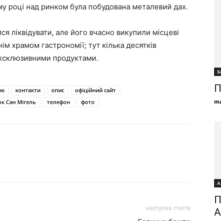
-му році над ринком була побудована металевий дах.
я ліквідувати, але його вчасно викупили місцеві
ім храмом гастрономії; тут кілька десятків
ексклюзивними продуктами.
Б
П
ію
контакти
опис
офіційний сайт
ma
ок Сан Мігель
телефон
фото
А
П
наступна стаття
А