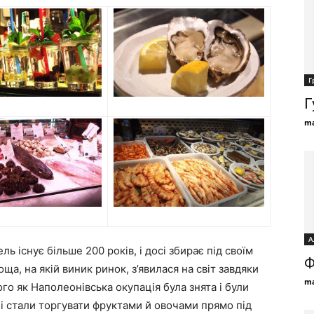
Г
Г
ma
А
 існує більше 200 років, і досі збирає під своїм
Ф
ща, на якій виник ринок, з’явилася на світ завдяки
ma
го як Наполеонівська окупація була знята і були
ці стали торгувати фруктами й овочами прямо під