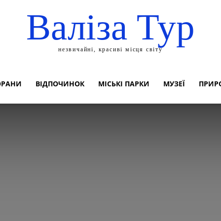
Валіза Тур
незвичайні, красиві місця світу
ОРАНИ
ВІДПОЧИНОК
МІСЬКІ ПАРКИ
МУЗЕЇ
ПРИР