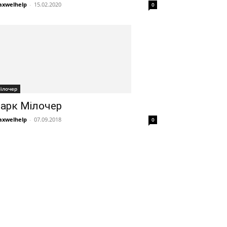
xwelhelp
-
15.02.2020
0
ілочер
арк Мілочер
xwelhelp
-
07.09.2018
0