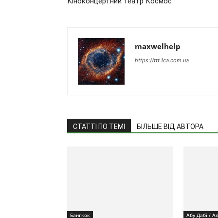
Кіноконцертний театр Космос
maxwelhelp
https://ttt.1ca.com.ua
СТАТТІ ПО ТЕМІ
БІЛЬШЕ ВІД АВТОРА
Бангкок
Абу Дабі / А