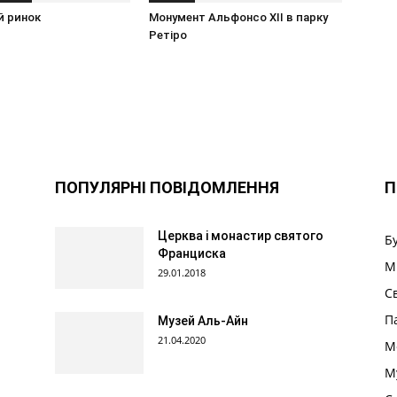
 ринок
Монумент Альфонсо XII в парку
Ретіро
ПОПУЛЯРНІ ПОВІДОМЛЕННЯ
П
Церква і монастир святого
Б
Франциска
М
29.01.2018
С
П
Музей Аль-Айн
21.04.2020
М
М