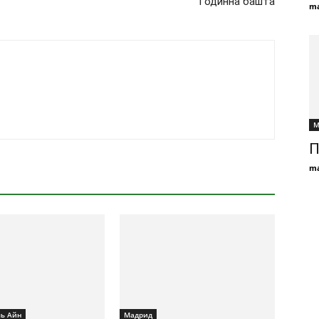
Годинна башта
ma
М
П
ma
ль Айн
Мадрид