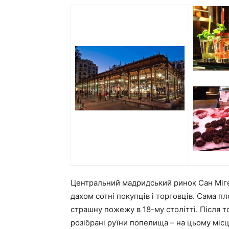
Центральний мадридський ринок Сан Мігель
дахом сотні покупців і торговців. Сама пло
страшну пожежу в 18-му столітті. Після то
розібрані руїни попелища – на цьому міс