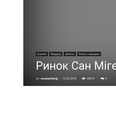
Іспанія
Мадрид
Шопінг
Ринки і ярмарки
Ринок Сан Міг
по
maxwelhelp
-
12.09.2018
26010
0