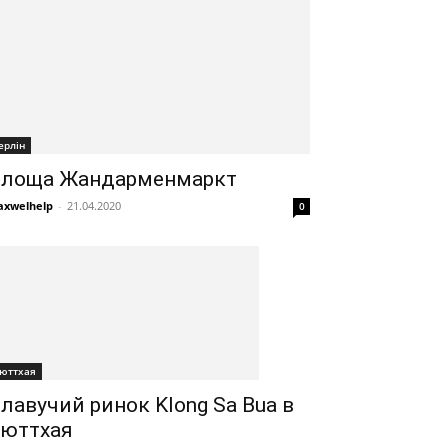
ерлін
лоща Жандарменмаркт
xwelhelp
-
21.04.2020
0
юттхая
лавучий ринок Klong Sa Bua в
юттхая