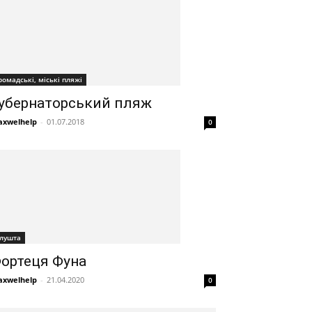
ромадські, міські пляжі
убернаторський пляж
xwelhelp
-
01.07.2018
0
лушта
ортеця Фуна
xwelhelp
-
21.04.2020
0