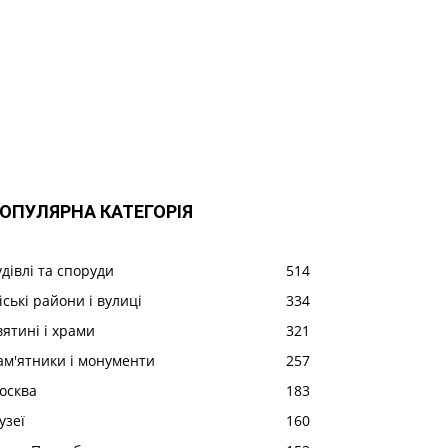
ОПУЛЯРНА КАТЕГОРІЯ
удівлі та споруди
514
іські райони і вулиці
334
вятині і храми
321
ам'ятники і монументи
257
осква
183
узеї
160