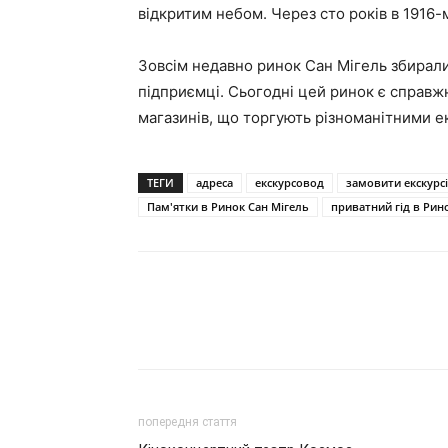
відкритим небом. Через сто років в 1916
Зовсім недавно ринок Сан Мігель збиралис
підприємці. Сьогодні цей ринок є справжн
магазинів, що торгують різноманітними 
ТЕГИ
адреса
екскурсовод
замовити екскурс
Пам'ятки в Ринок Сан Мігель
приватний гід в Рин
попередня стаття