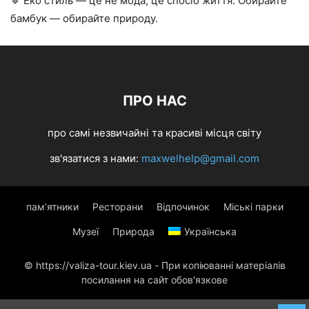
🔹 Еко стиль — це не мода, це спосіб життя. Обирайте
бамбук — обирайте природу.
ПРО НАС
про самі незвичайні та красиві місця світу
зв'язатися з нами:
maxwelhelp@gmail.com
пам’ятники
Ресторани
Відпочинок
Міські парки
Музеї
Природа
Українська
© https://valiza-tour.kiev.ua - При копіюванні матеріалів
посилання на сайт обов'язкове