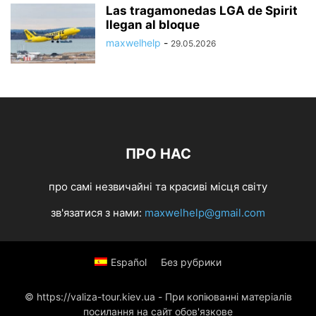
Las tragamonedas LGA de Spirit
llegan al bloque
maxwelhelp
-
29.05.2026
ПРО НАС
про самі незвичайні та красиві місця світу
зв'язатися з нами:
maxwelhelp@gmail.com
Español
Без рубрики
© https://valiza-tour.kiev.ua - При копіюванні матеріалів
посилання на сайт обов'язкове