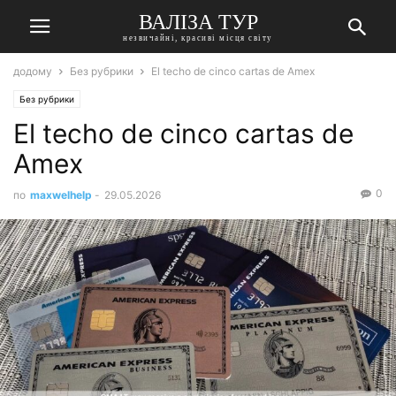
ВАЛІЗА ТУР
незвичайні, красиві місця світу
додому
Без рубрики
El techo de cinco cartas de Amex
Без рубрики
El techo de cinco cartas de
Amex
0
по
maxwelhelp
-
29.05.2026