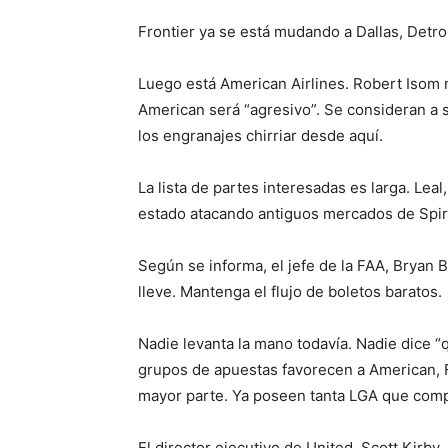
Frontier ya se está mudando a Dallas, Detro
Luego está American Airlines. Robert Isom n
American será “agresivo”. Se consideran a 
los engranajes chirriar desde aquí.
La lista de partes interesadas es larga. Lea
estado atacando antiguos mercados de Spirit
Según se informa, el jefe de la FAA, Bryan 
lleve. Mantenga el flujo de boletos baratos.
Nadie levanta la mano todavía. Nadie dice “q
grupos de apuestas favorecen a American, Fr
mayor parte. Ya poseen tanta LGA que compr
El director ejecutivo de United, Scott Kirb