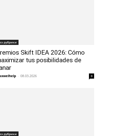
ез рубрики
remios Skift IDEA 2026: Cómo
aximizar tus posibilidades de
anar
xwelhelp
-
08.03.2026
0
ез рубрики