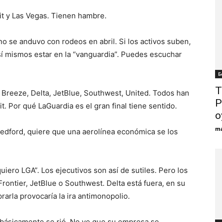
it y Las Vegas. Tienen hambre.
o se anduvo con rodeos en abril. Si los activos suben,
sí mismos estar en la “vanguardia”. Puedes escuchar
Б
T
l, Breeze, Delta, JetBlue, Southwest, United. Todos han
P
. Por qué LaGuardia es el gran final tiene sentido.
o
ma
Bedford, quiere que una aerolínea económica se los
uiero LGA”. Los ejecutivos son así de sutiles. Pero los
ontier, JetBlue o Southwest. Delta está fuera, en su
arla provocaría la ira antimonopolio.
y, básicamente se rió. No ve que su empresa se