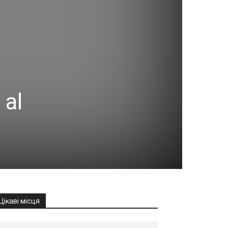
 al
Цікаві місця