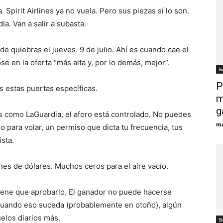
. Spirit Airlines ya no vuela. Pero sus piezas sí lo son.
ia. Van a salir a subasta.
 de quiebras el jueves. 9 de julio. Ahí es cuando cae el
se en la oferta “más alta y, por lo demás, mejor”.
Б
P
 estas puertas específicas.
m
g
es como LaGuardia, el aforo está controlado. No puedes
ma
para volar, un permiso que dicta tu frecuencia, tus
ista.
lones de dólares. Muchos ceros para el aire vacío.
 tiene que aprobarlo. El ganador no puede hacerse
a cuando eso suceda (probablemente en otoño), algún
elos diarios más.
Б