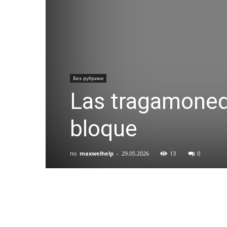
Без рубрики
Las tragamoneda
bloque
по
maxwelhelp
-
29.05.2026
13
0