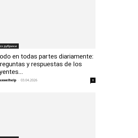
ез рубрики
odo en todas partes diariamente:
reguntas y respuestas de los
yentes...
xwelhelp
-
03.04.2026
0