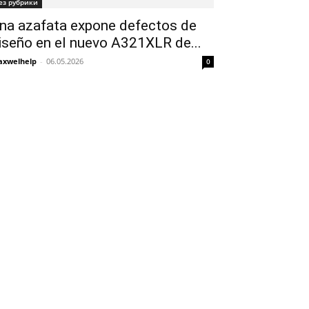
ез рубрики
na azafata expone defectos de
iseño en el nuevo A321XLR de...
xwelhelp
-
06.05.2026
0