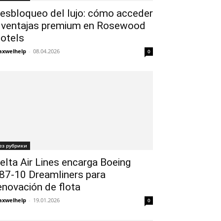
esbloqueo del lujo: cómo acceder
 ventajas premium en Rosewood
otels
xwelhelp
-
08.04.2026
0
ез рубрики
elta Air Lines encarga Boeing
87-10 Dreamliners para
enovación de flota
xwelhelp
-
19.01.2026
0