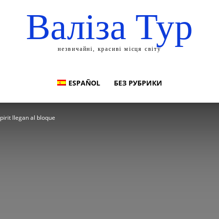
Валіза Тур
незвичайні, красиві місця світу
ESPAÑOL
БЕЗ РУБРИКИ
rit llegan al bloque