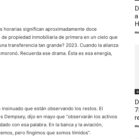
D
a
H
as horarias significan aproximadamente doce
ma
o de propiedad inmobiliaria de primera en un cielo que
 una transferencia tan grande? 2023. Cuando la alianza
smoronó. Recuerda ese drama. Ésta es esa energía,
Б
D
n insinuado que están observando los restos. El
7
mes Dempsey, dijo en mayo que “observarán los activos
r
idado con esa palabra. En la banca y la aviación,
ma
eremos, pero fingimos que somos tímidos”.