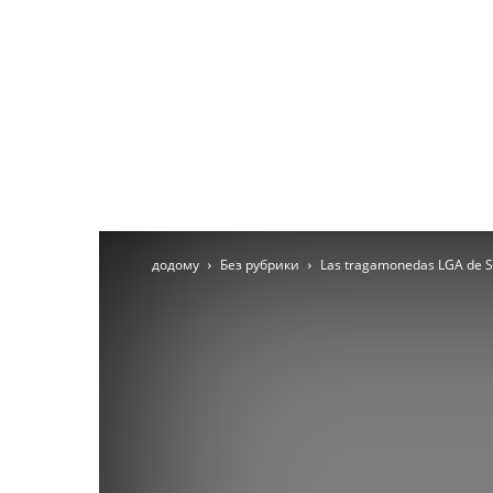
додому
Без рубрики
Las tragamonedas LGA de Spi