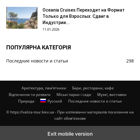
Oceania Cruises Переходит на Формат
Только для Взрослых: Сдвиг в
Индустрии...
11.01.2026
ПОПУЛЯРНА КАТЕГОРІЯ
Последние новости и статьи
298
Архітектура, пам’ятники
Бари, ресторани, кафе
Відпочинок та розваги
Міські парки і сади
Музеї, виставки
Природа
Русский
Последние новости и статьи
© https://valiza-tour.kiev.ua - При копіюванні матеріалів посилання на
сайт обов'язкове
Exit mobile version