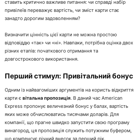
ставить критично важливе питання: чи справді набір
привілеїв переважує вартість, чи зміст карти стає
занадто дорогим задоволенням?
Визначити цінність цієї карти не можна простою
відповіддю «так» чи «ні». Навпаки, потрібна оцінка двох
різних етапів: початкового отримання та
довгострокового використання.
Перший стимул: Привітальний бонус
Одним із найвагоміших аргументів на користь відкриття
карти є
вітальна пропозиція
. В даний час American
Express пропонує величезний бонус у балах, вартість
яких може обчислюватись тисячами доларів. Для
компанії, що прагне швидко запустити свою програму
винагород, ця пропозиція служить потужним буфером,
що компенсує річний внесок за перший рік.