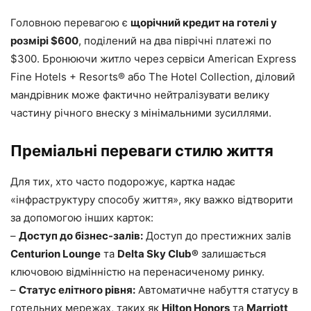
Головною перевагою є
щорічний кредит на готелі у
розмірі $600
, поділений на два піврічні платежі по
$300. Бронюючи житло через сервіси American Express
Fine Hotels + Resorts® або The Hotel Collection, діловий
мандрівник може фактично нейтралізувати велику
частину річного внеску з мінімальними зусиллями.
Преміальні переваги стилю життя
Для тих, хто часто подорожує, картка надає
«інфраструктуру способу життя», яку важко відтворити
за допомогою інших карток:
–
Доступ до бізнес-залів:
Доступ до престижних залів
Centurion Lounge
та
Delta Sky Club®
залишається
ключовою відмінністю на перенасиченому ринку.
–
Статус елітного рівня:
Автоматичне набуття статусу в
готельних мережах, таких як
Hilton Honors
та
Marriott