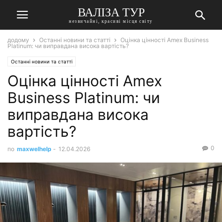
ВАЛІЗА ТУР
незвичайні, красиві місця світу
додому
Останні новини та статті
Оцінка цінності Amex Business
Platinum: чи виправдана висока вартість?
Останні новини та статті
Оцінка цінності Amex
Business Platinum: чи
виправдана висока
вартість?
0
по
maxwelhelp
-
12.04.2026