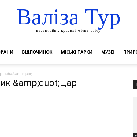
Валіза Тур
незвичайні, красиві місця світу
ОРАНИ
ВІДПОЧИНОК
МІСЬКІ ПАРКИ
МУЗЕЇ
ПРИР
ар-риба&amp;quot;
ник &amp;quot;Цар-
М