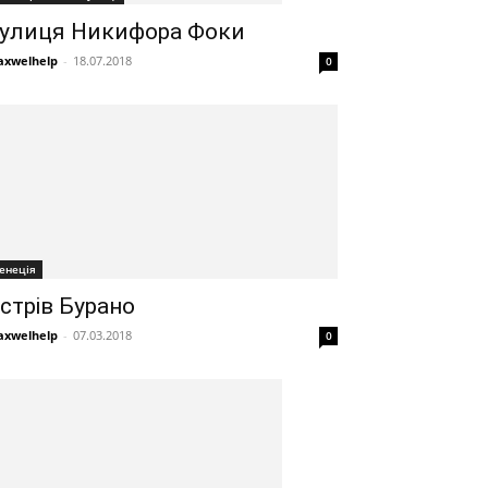
улиця Никифора Фоки
xwelhelp
-
18.07.2018
0
енеція
стрів Бурано
xwelhelp
-
07.03.2018
0