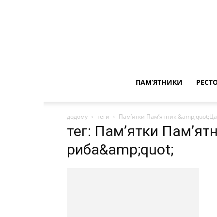
ПАМ’ЯТНИКИ
РЕСТ
додому
теги
Пам’ятки Пам’ятник &amp;quot;Ц
тег: Пам’ятки Пам’ят
риба&amp;quot;