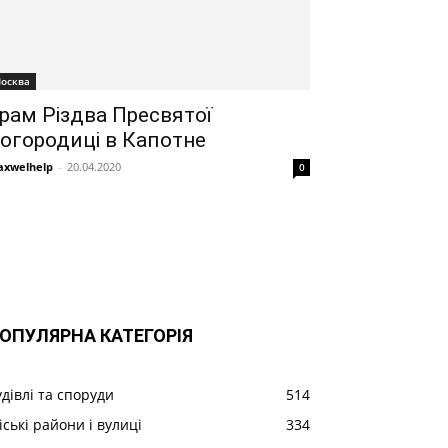
осква
рам Різдва Пресвятої
огородиці в Капотне
xwelhelp
-
20.04.2020
0
ОПУЛЯРНА КАТЕГОРІЯ
удівлі та споруди
514
іські райони і вулиці
334