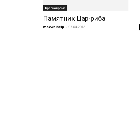
Красноярськ
Памятник Цар-риба
maxwelhelp
-
03.04.2018