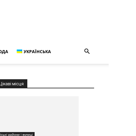
ОДА
УКРАЇНСЬКА
Цікаві місця
іські райони і вулиці