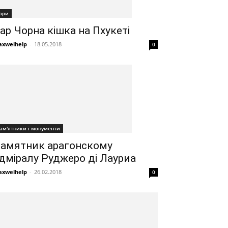
ари
ар Чорна кішка на Пхукеті
xwelhelp
-
18.05.2018
0
ам'ятники і монументи
амятник арагонскому
дміралу Руджеро ді Лауриа
xwelhelp
-
26.02.2018
0