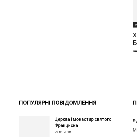
М
Х
Б
ma
ПОПУЛЯРНІ ПОВІДОМЛЕННЯ
П
Церква і монастир святого
Б
Франциска
М
29.01.2018