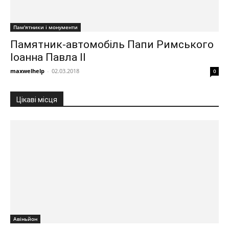
Пам'ятники і монументи
Памятник-автомобіль Папи Римського
Іоанна Павла II
maxwelhelp
-
02.03.2018
0
Цікаві місця
Авіньйон