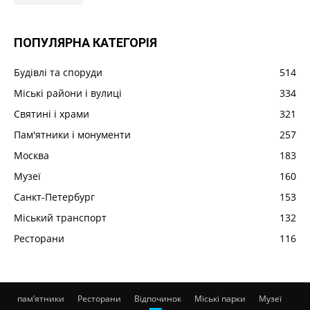
ПОПУЛЯРНА КАТЕГОРІЯ
Будівлі та споруди
514
Міські райони і вулиці
334
Святині і храми
321
Пам'ятники і монументи
257
Москва
183
Музеї
160
Санкт-Петербург
153
Міський транспорт
132
Ресторани
116
пам’ятники
Ресторани
Відпочинок
Міські парки
Музеї