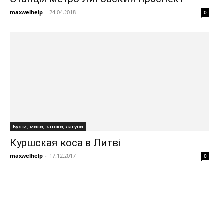
maxwelhelp
-
24.04.2018
0
Бухти, миси, затоки, лагуни
Куршская коса в Литві
maxwelhelp
-
17.12.2017
0