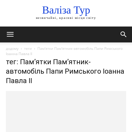
Валіза Тур
незвичайні, красиві місця світу
додому
теги
Пам’ятки Пам’ятник-автомобіль Папи Римського
Іоанна Павла II
тег: Пам’ятки Пам’ятник-
автомобіль Папи Римського Іоанна
Павла II