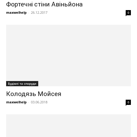
Фортечні стіни Авіньйона
maxwelhelp
-
26.12.2017
0
Будівлі та споруди
Колодязь Мойсея
maxwelhelp
-
03.06.2018
0