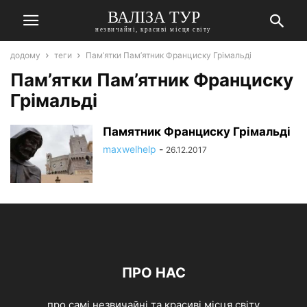
ВАЛІЗА ТУР
незвичайні, красиві місця світу
додому
теги
Пам’ятки Пам’ятник Франциску Грімальді
Пам’ятки Пам’ятник Франциску
Грімальді
Памятник Франциску Грімальді
maxwelhelp
-
26.12.2017
ПРО НАС
про самі незвичайні та красиві місця світу