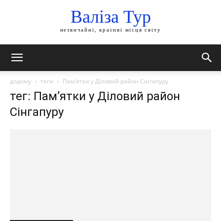
Валіза Тур
незвичайні, красиві місця світу
додому
теги
Пам’ятки у Діловий район Сінгапуру
тег: Пам’ятки у Діловий район
Сінгапуру