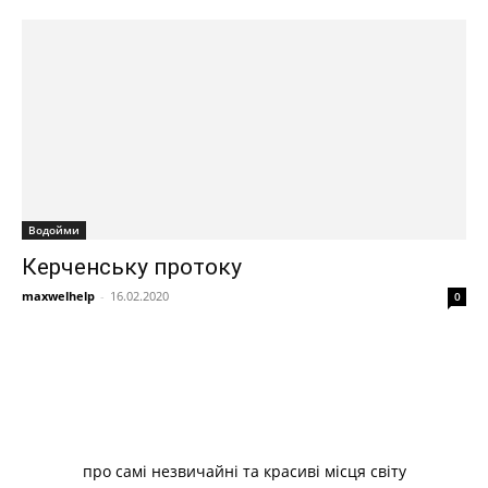
Водойми
Керченську протоку
maxwelhelp
-
16.02.2020
0
про самі незвичайні та красиві місця світу