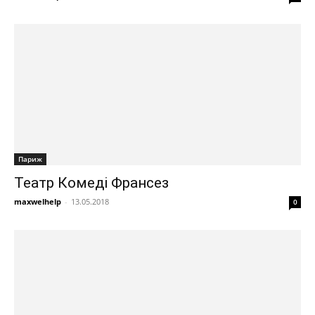
Париж
Театр Комеді Франсез
maxwelhelp
-
13.05.2018
0