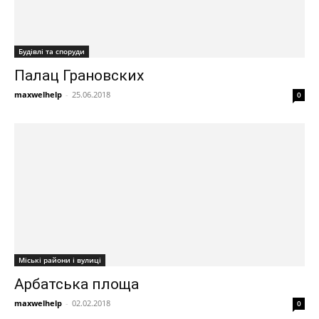
Будівлі та споруди
Палац Грановских
maxwelhelp
-
25.06.2018
0
Міські райони і вулиці
Арбатська площа
maxwelhelp
-
02.02.2018
0