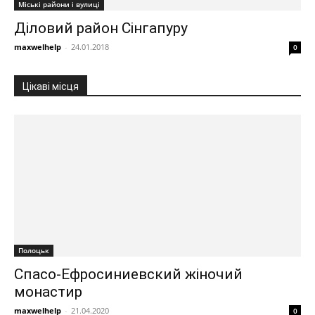
Міські райони і вулиці
Діловий район Сінгапуру
maxwelhelp
-
24.01.2018
0
Цікаві місця
Полоцьк
Спасо-Ефросиниевский жіночий
монастир
maxwelhelp
-
21.04.2020
0