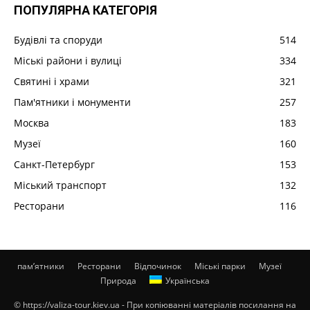
ПОПУЛЯРНА КАТЕГОРІЯ
Будівлі та споруди
514
Міські райони і вулиці
334
Святині і храми
321
Пам'ятники і монументи
257
Москва
183
Музеї
160
Санкт-Петербург
153
Міський транспорт
132
Ресторани
116
пам’ятники
Ресторани
Відпочинок
Міські парки
Музеї
Природа
Українська
© https://valiza-tour.kiev.ua - При копіюванні матеріалів посилання на