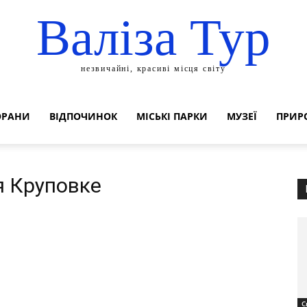
Валіза Тур
незвичайні, красиві місця світу
ОРАНИ
ВІДПОЧИНОК
МІСЬКІ ПАРКИ
МУЗЕЇ
ПРИР
ця Круповке
С