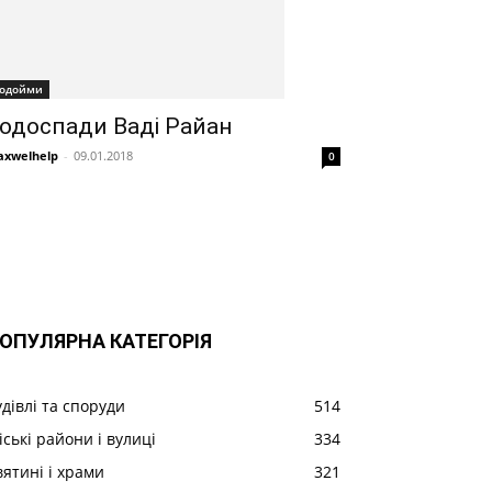
одойми
одоспади Ваді Райан
xwelhelp
-
09.01.2018
0
ОПУЛЯРНА КАТЕГОРІЯ
удівлі та споруди
514
іські райони і вулиці
334
вятині і храми
321