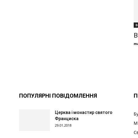
В
В
ma
ПОПУЛЯРНІ ПОВІДОМЛЕННЯ
П
Церква і монастир святого
Б
Франциска
М
29.01.2018
С