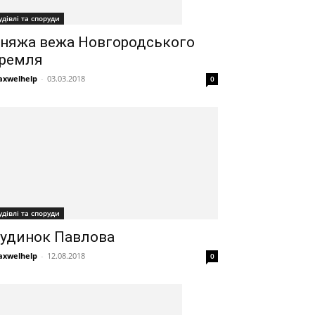
удівлі та споруди
няжа вежа Новгородського
ремля
xwelhelp
-
03.03.2018
0
удівлі та споруди
удинок Павлова
xwelhelp
-
12.08.2018
0