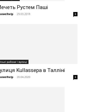
ечеть Рустем Паші
xwelhelp
-
29.03.2018
0
іські райони і вулиці
улиця Kullassepa в Талліні
xwelhelp
-
20.04.2020
0