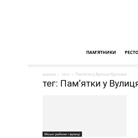
ПАМ’ЯТНИКИ
РЕСТ
додому
теги
Пам’ятки у Вулиця Круповке
тег: Пам’ятки у Вули
Міські райони і вулиці