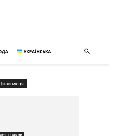
ОДА
УКРАЇНСЬКА
Цікаві місця
вятині і храми