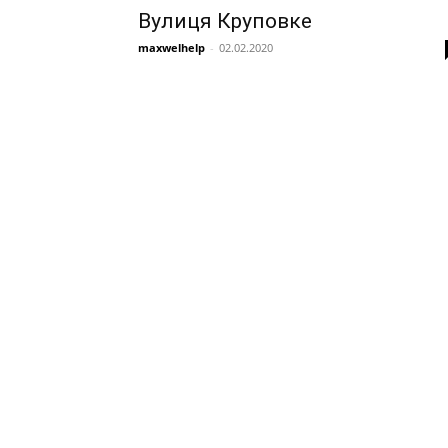
Вулиця Круповке
maxwelhelp
-
02.02.2020