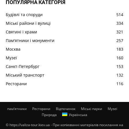
ПОПУЛЯРНА КАТЕГОРІЯ
Будівлі та споруди
514
Міські райони і вулиці
334
Святині і храми
321
Пам'ятники і монументи
257
Москва
183
Музеї
160
Санкт-Петербург
153
Міський транспорт
132
Ресторани
116
пам’ятники
Ресторани
Відпочинок
Міські парки
Музеї
Природа
Українська
© https://valiza-tour.kiev.ua - При копіюванні матеріалів посилання на