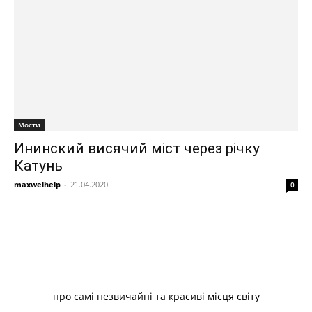
Мости
Ининский висячий міст через річку
Катунь
maxwelhelp
-
21.04.2020
0
про самі незвичайні та красиві місця світу