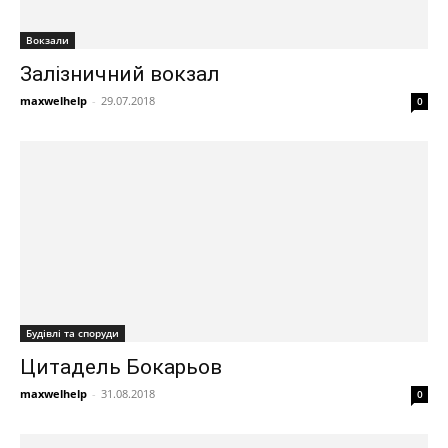
Вокзали
Залізничний вокзал
maxwelhelp
-
29.07.2018
0
Будівлі та споруди
Цитадель Бокарьов
maxwelhelp
-
31.08.2018
0