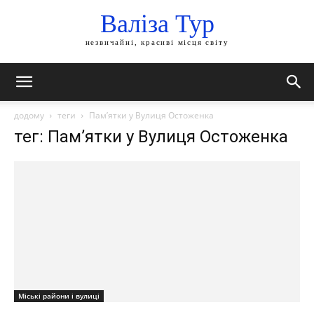
Валіза Тур
незвичайні, красиві місця світу
додому
теги
Пам’ятки у Вулиця Остоженка
тег: Пам’ятки у Вулиця Остоженка
Міські райони і вулиці