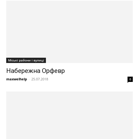
Міські райони і вулиці
Набережна Орфевр
maxwelhelp
-
25.07.2018
0