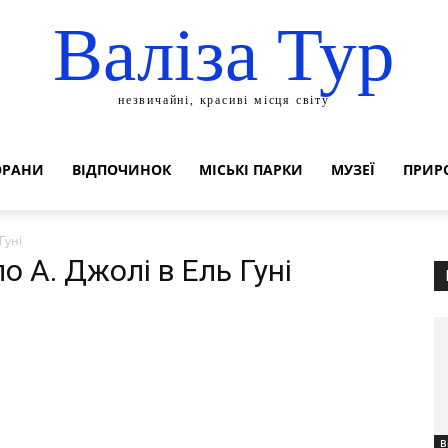
Валіза Тур
незвичайні, красиві місця світу
ОРАНИ
ВІДПОЧИНОК
МІСЬКІ ПАРКИ
МУЗЕЇ
ПРИР
Гуні
о А. Джолі в Ель Гуні
В