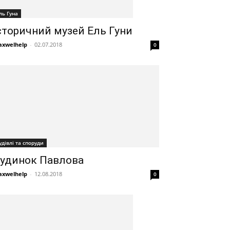
ль Гуна
сторичний музей Ель Гуни
xwelhelp
-
02.07.2018
0
удівлі та споруди
удинок Павлова
xwelhelp
-
12.08.2018
0