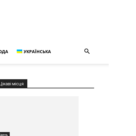
ОДА
УКРАЇНСЬКА
Цікаві місця
ідень