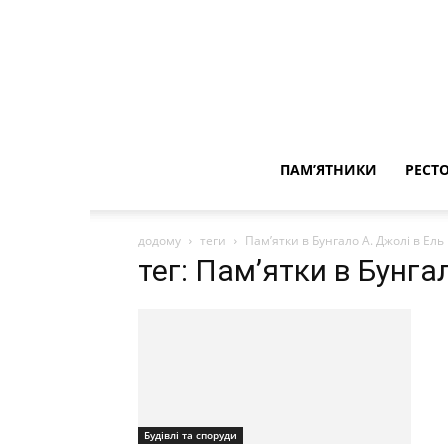
ПАМ’ЯТНИКИ
РЕСТ
додому
теги
Пам’ятки в Бунгало А. Джолі в Ель 
тег: Пам’ятки в Бунгал
Будівлі та споруди