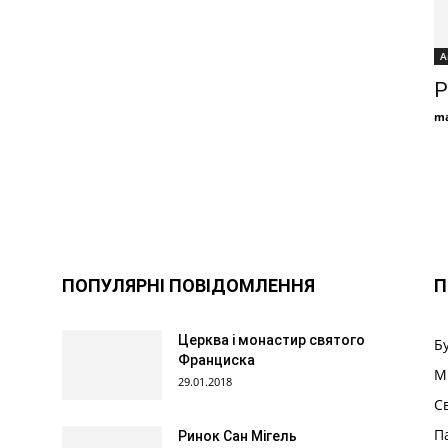
А
Р
ma
ПОПУЛЯРНІ ПОВІДОМЛЕННЯ
П
Церква і монастир святого
Б
Франциска
М
29.01.2018
С
П
Ринок Сан Мігель