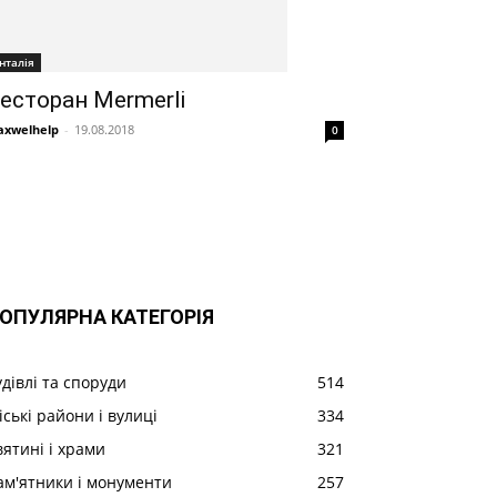
нталія
есторан Mermerli
xwelhelp
-
19.08.2018
0
ОПУЛЯРНА КАТЕГОРІЯ
удівлі та споруди
514
іські райони і вулиці
334
вятині і храми
321
ам'ятники і монументи
257