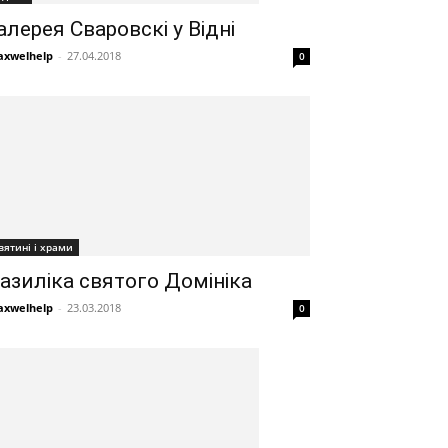
алерея Сваровскі у Відні
xwelhelp
-
27.04.2018
0
вятині і храми
азиліка святого Домініка
xwelhelp
-
23.03.2018
0