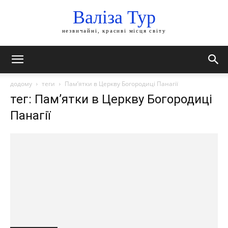
Валіза Тур
незвичайні, красиві місця світу
додому
теги
Пам’ятки в Церкву Богородиці Панагії
тег: Пам’ятки в Церкву Богородиці
Панагії