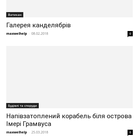
Ватикан
Галерея канделябрів
maxwelhelp
-
08.02.2018
0
Будівлі та споруди
Напівзатоплений корабель біля острова
Імері Грамвуса
maxwelhelp
-
25.03.2018
0