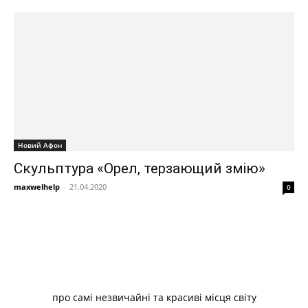
Новий Афон
Скульптура «Орел, терзающий змію»
maxwelhelp
-
21.04.2020
0
про самі незвичайні та красиві місця світу