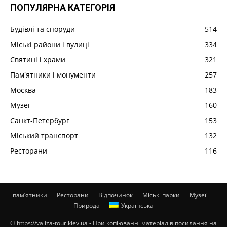
ПОПУЛЯРНА КАТЕГОРІЯ
Будівлі та споруди
514
Міські райони і вулиці
334
Святині і храми
321
Пам'ятники і монументи
257
Москва
183
Музеї
160
Санкт-Петербург
153
Міський транспорт
132
Ресторани
116
пам’ятники
Ресторани
Відпочинок
Міські парки
Музеї
Природа
Українська
© https://valiza-tour.kiev.ua - При копіюванні матеріалів посилання на