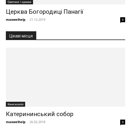
Святині і храми
Церква Богородиці Панагії
maxwelhelp
-
21.12.2019
0
Цікаві місця
Кингисепп
Катерининський собор
maxwelhelp
-
26.02.2018
0