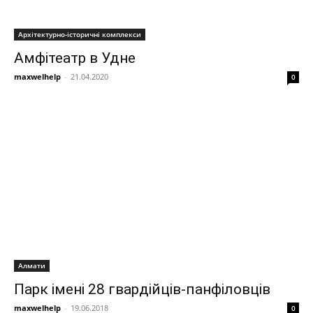
Архітектурно-історичні комплекси
Амфітеатр в Удне
maxwelhelp
-
21.04.2020
0
Алмати
Парк імені 28 гвардійців-панфіловців
maxwelhelp
-
19.06.2018
0