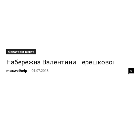
Євпаторія-центр
Набережна Валентини Терешкової
maxwelhelp
-
01.07.2018
0