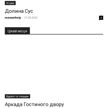
Агадір
Долина Сус
maxwelhelp
-
21.04.2020
0
Цікаві місця
Будівлі та споруди
Аркада Гостиного двору