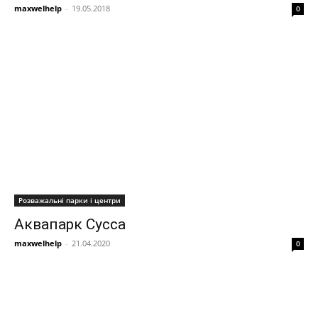
maxwelhelp
-
19.05.2018
0
Розважальні парки і центри
Аквапарк Сусса
maxwelhelp
-
21.04.2020
0