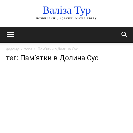
Валіза Тур
незвичайні, красиві місця світу
додому
теги
Пам’ятки в Долина Сус
тег: Пам’ятки в Долина Сус