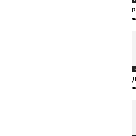
М
В
ma
З
Д
ma