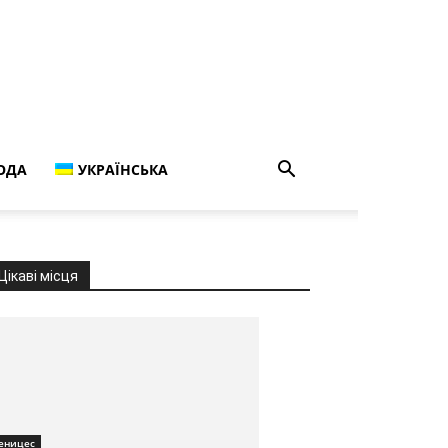
ОДА
УКРАЇНСЬКА
Цікаві місця
еницес