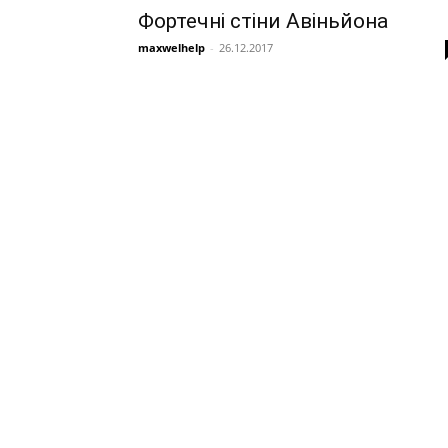
Фортечні стіни Авіньйона
maxwelhelp
-
26.12.2017