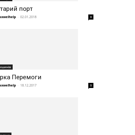
тарий порт
xwelhelp
-
02.01.2018
0
ишинів
рка Перемоги
xwelhelp
-
18.12.2017
0