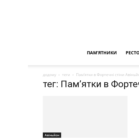
ПАМ’ЯТНИКИ
РЕСТ
додому
теги
Пам’ятки в Фортечні стіни Авіньй
тег: Пам’ятки в Форте
Авіньйон