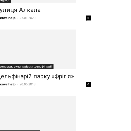
адрид
улиця Алкала
xwelhelp
-
27.01.2020
0
оопарки, океанаріуми, дельфінарії
ельфінарій парку «Фрігія»
xwelhelp
-
20.06.2018
0