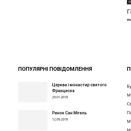
Г
Г
ma
ПОПУЛЯРНІ ПОВІДОМЛЕННЯ
П
Церква і монастир святого
Б
Франциска
М
29.01.2018
С
П
Ринок Сан Мігель
12.09.2018
М
М