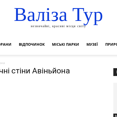
Валіза Тур
незвичайні, красиві місця світу
ОРАНИ
ВІДПОЧИНОК
МІСЬКІ ПАРКИ
МУЗЕЇ
ПРИР
она
чні стіни Авіньйона
Б