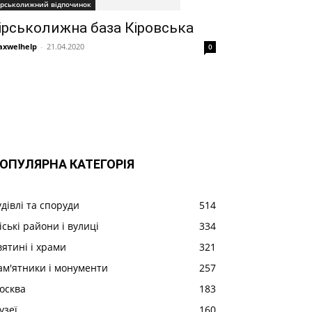
ірськолижний відпочинок
ірськолижна база Кіровська
xwelhelp
-
21.04.2020
0
ОПУЛЯРНА КАТЕГОРІЯ
удівлі та споруди
514
іські райони і вулиці
334
вятині і храми
321
ам'ятники і монументи
257
осква
183
узеї
160