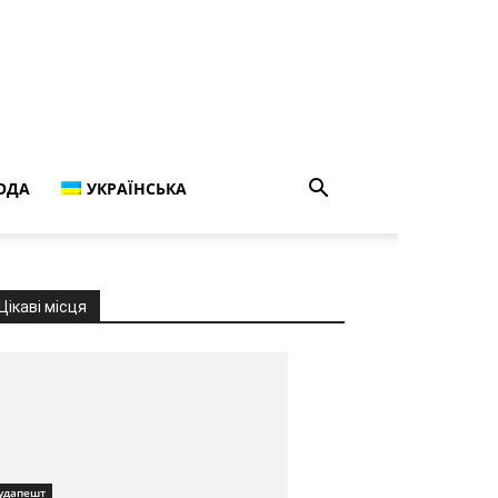
ОДА
УКРАЇНСЬКА
Цікаві місця
удапешт