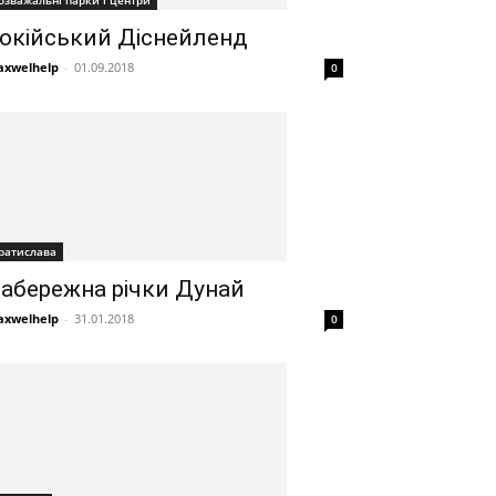
озважальні парки і центри
окійський Діснейленд
xwelhelp
-
01.09.2018
0
ратислава
абережна річки Дунай
xwelhelp
-
31.01.2018
0