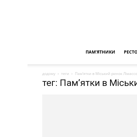
ПАМ’ЯТНИКИ
РЕСТ
додому
теги
Пам’ятки в Міський ринок Лімасс
тег: Пам’ятки в Місь