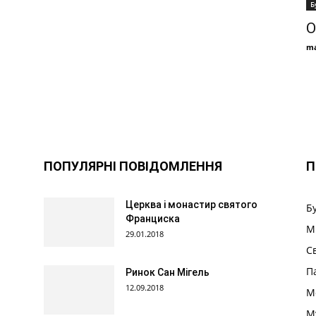
Б
О
ma
ПОПУЛЯРНІ ПОВІДОМЛЕННЯ
П
Церква і монастир святого
Б
Франциска
М
29.01.2018
С
П
Ринок Сан Мігель
12.09.2018
М
М