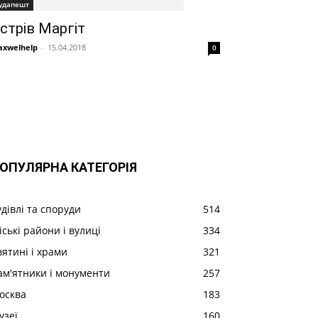
удапешт
стрів Маргіт
xwelhelp
-
15.04.2018
0
ОПУЛЯРНА КАТЕГОРІЯ
удівлі та споруди
514
іські райони і вулиці
334
вятині і храми
321
ам'ятники і монументи
257
осква
183
узеї
160