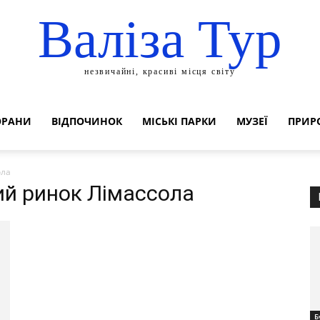
Валіза Тур
незвичайні, красиві місця світу
ОРАНИ
ВІДПОЧИНОК
МІСЬКІ ПАРКИ
МУЗЕЇ
ПРИР
ола
кий ринок Лімассола
Б