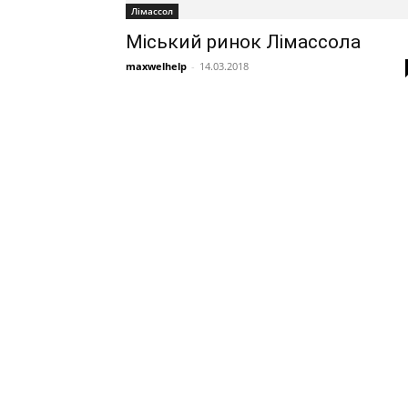
Лімассол
Міський ринок Лімассола
maxwelhelp
-
14.03.2018