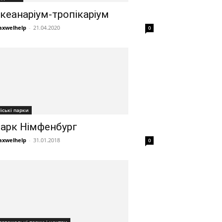
кеанаріум-тропікаріум
xwelhelp
-
21.04.2020
0
іські парки
арк Німфенбург
xwelhelp
-
31.01.2018
0