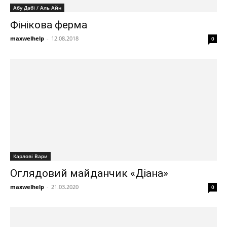
Абу Дабі / Аль Айн
Фінікова ферма
maxwelhelp
-
12.08.2018
0
Карлові Вари
Оглядовий майданчик «Діана»
maxwelhelp
-
21.03.2020
0