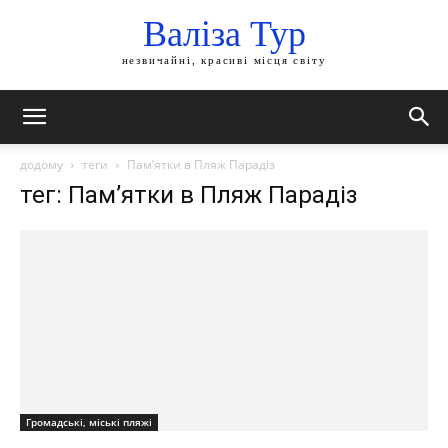
Валіза Тур
незвичайні, красиві місця світу
додому
теги
Пам’ятки в Пляж Парадіз
тег: Пам’ятки в Пляж Парадіз
Громадські, міські пляжі