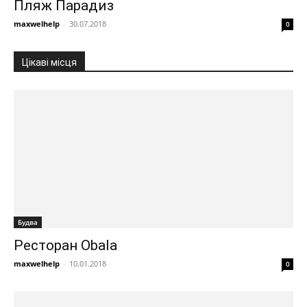
Пляж Парадиз
maxwelhelp
-
30.07.2018
0
Цікаві місця
Будва
Ресторан Obala
maxwelhelp
-
10.01.2018
0