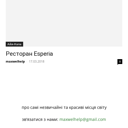
Айя-Напа
Ресторан Esperia
maxwelhelp
-
17.03.2018
0
про самі незвичайні та красиві місця світу
зв'язатися з нами:
maxwelhelp@gmail.com