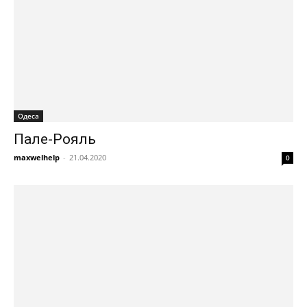
Одеса
Пале-Рояль
maxwelhelp
-
21.04.2020
0