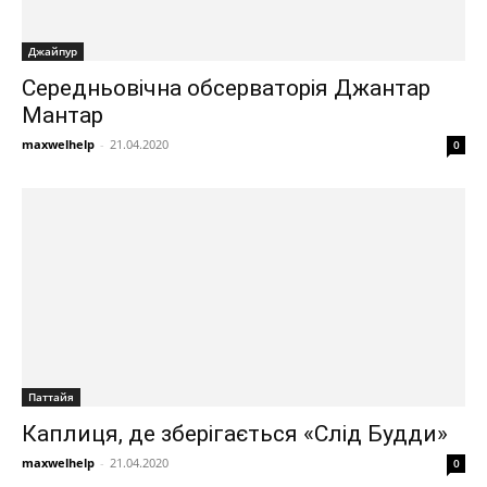
Джайпур
Середньовічна обсерваторія Джантар
Мантар
maxwelhelp
-
21.04.2020
0
Паттайя
Каплиця, де зберігається «Слід Будди»
maxwelhelp
-
21.04.2020
0