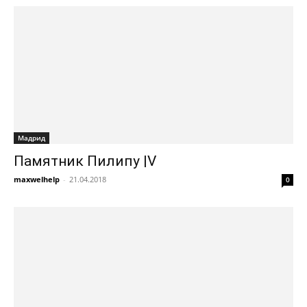
Мадрид
Памятник Пилипу |V
maxwelhelp
-
21.04.2018
0