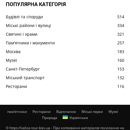
ПОПУЛЯРНА КАТЕГОРІЯ
Будівлі та споруди
514
Міські райони і вулиці
334
Святині і храми
321
Пам'ятники і монументи
257
Москва
183
Музеї
160
Санкт-Петербург
153
Міський транспорт
132
Ресторани
116
пам’ятники
Ресторани
Відпочинок
Міські парки
Музеї
Природа
Українська
© https://valiza-tour.kiev.ua - При копіюванні матеріалів посилання на