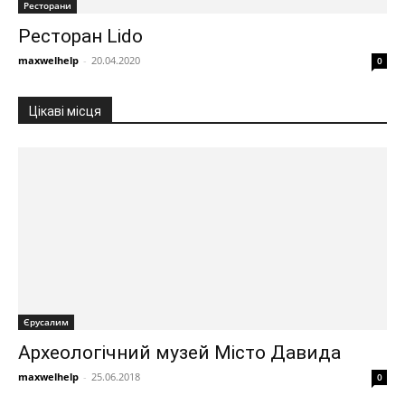
Ресторани
Ресторан Lido
maxwelhelp
-
20.04.2020
0
Цікаві місця
Єрусалим
Археологічний музей Місто Давида
maxwelhelp
-
25.06.2018
0