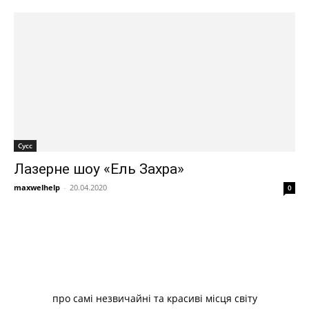
Сусс
Лазерне шоу «Ель Захра»
maxwelhelp
-
20.04.2020
0
про самі незвичайні та красиві місця світу