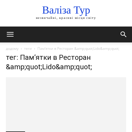
Валіза Тур
незвичайні, красиві місця світу
додому
теги
Пам’ятки в Ресторан &amp;quot;Lido&amp;quot;
тег: Пам’ятки в Ресторан
&amp;quot;Lido&amp;quot;