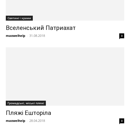
Святині і храми
Вселенський Патриахат
maxwelhelp
-
31.08.2018
0
Громадські, міські пляжі
Пляжі Ешторіла
maxwelhelp
-
28.04.2018
0