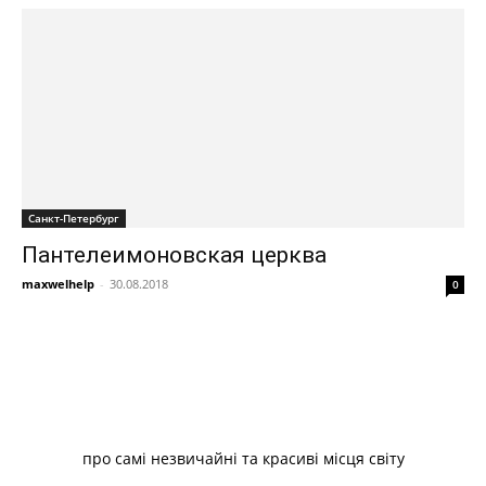
Санкт-Петербург
Пантелеимоновская церква
maxwelhelp
-
30.08.2018
0
про самі незвичайні та красиві місця світу