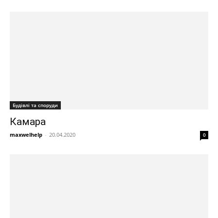
Будівлі та споруди
Камара
maxwelhelp
-
20.04.2020
0