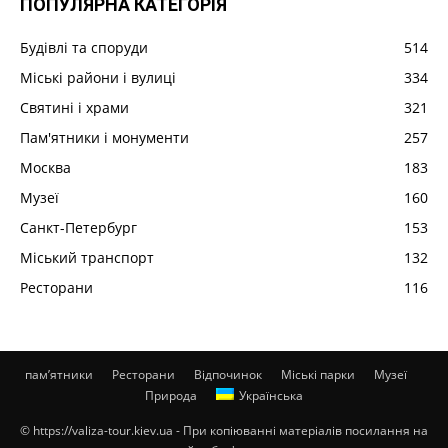
ПОПУЛЯРНА КАТЕГОРІЯ
Будівлі та споруди
514
Міські райони і вулиці
334
Святині і храми
321
Пам'ятники і монументи
257
Москва
183
Музеї
160
Санкт-Петербург
153
Міський транспорт
132
Ресторани
116
пам’ятники
Ресторани
Відпочинок
Міські парки
Музеї
Природа
Українська
© https://valiza-tour.kiev.ua - При копіюванні матеріалів посилання на