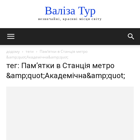
Валіза Тур
незвичайні, красиві місця світу
додому
теги
Пам’ятки в Станція метро
&amp;quot;Академічна&amp;quot;
тег: Пам’ятки в Станція метро
&amp;quot;Академічна&amp;quot;