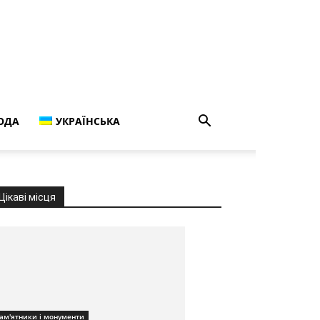
ОДА
УКРАЇНСЬКА
Цікаві місця
ам'ятники і монументи