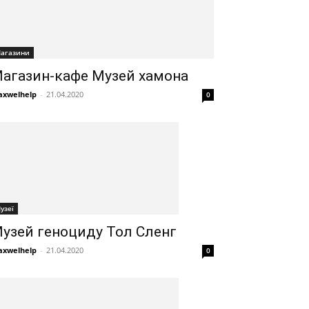
агазини
агазин-кафе Музей хамона
xwelhelp
-
21.04.2020
0
узеї
узей геноциду Тол Сленг
xwelhelp
-
21.04.2020
0