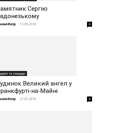
амятник Сергію
адонезькому
xwelhelp
-
13.08.2018
0
удівлі та споруди
удинок Великий ангел у
ранкфурті-на-Майні
xwelhelp
-
27.07.2018
0