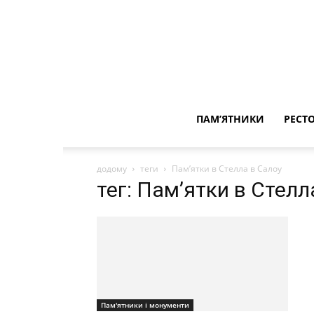
ПАМ’ЯТНИКИ
РЕСТ
додому
теги
Пам’ятки в Стелла в Салоу
тег: Пам’ятки в Стелл
Пам'ятники і монументи