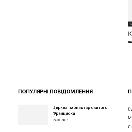
К
К
ma
ПОПУЛЯРНІ ПОВІДОМЛЕННЯ
П
Церква і монастир святого
Б
Франциска
М
29.01.2018
С