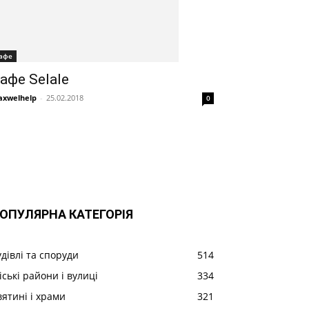
афе
афе Selale
xwelhelp
-
25.02.2018
0
ОПУЛЯРНА КАТЕГОРІЯ
удівлі та споруди
514
іські райони і вулиці
334
вятині і храми
321