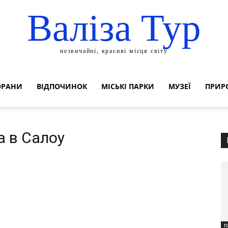
Валіза Тур
незвичайні, красиві місця світу
ОРАНИ
ВІДПОЧИНОК
МІСЬКІ ПАРКИ
МУЗЕЇ
ПРИР
а в Салоу
П