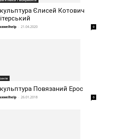
ам'ятники і монументи
кульптура Єлисей Котович
ітерський
xwelhelp
-
21.04.2020
0
раків
кульптура Повязаний Ерос
xwelhelp
-
26.01.2018
0