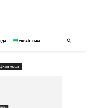
ОДА
УКРАЇНСЬКА
Цікаві місця
ондон