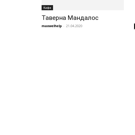
Кафе
Таверна Мандалос
maxwelhelp
-
21.04.2020