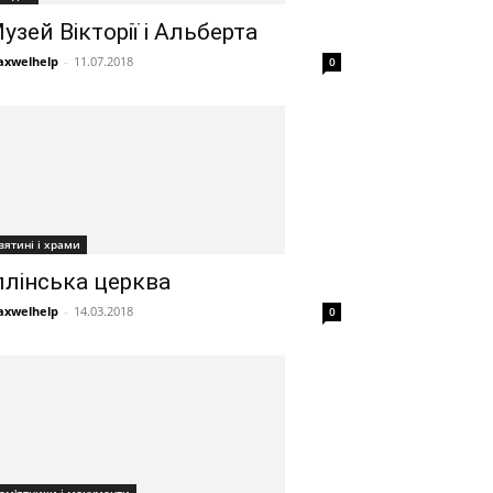
узей Вікторії і Альберта
xwelhelp
-
11.07.2018
0
вятині і храми
ллінська церква
xwelhelp
-
14.03.2018
0