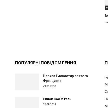
М
М
ma
ПОПУЛЯРНІ ПОВІДОМЛЕННЯ
П
Церква і монастир святого
Б
Франциска
М
29.01.2018
С
П
Ринок Сан Мігель
12.09.2018
М