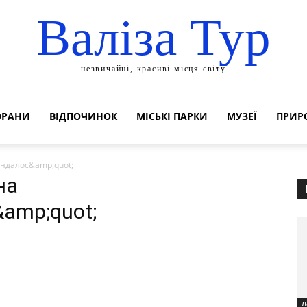
Валіза Тур
незвичайні, красиві місця світу
ОРАНИ
ВІДПОЧИНОК
МІСЬКІ ПАРКИ
МУЗЕЇ
ПРИР
андалос&amp;quot;
на
amp;quot;
Л