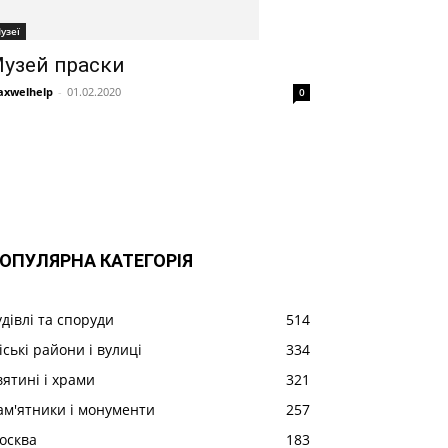
узеї
узей праски
xwelhelp
-
01.02.2020
0
ОПУЛЯРНА КАТЕГОРІЯ
удівлі та споруди
514
іські райони і вулиці
334
вятині і храми
321
ам'ятники і монументи
257
осква
183