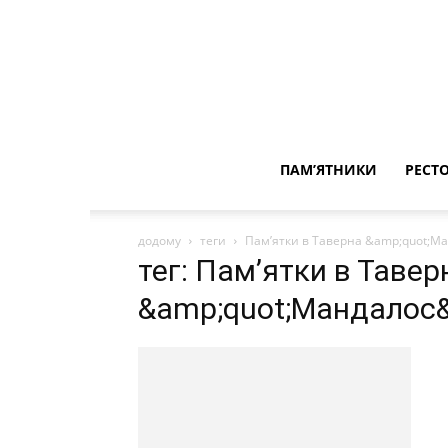
ПАМ’ЯТНИКИ
РЕСТ
додому
теги
Пам’ятки в Таверна &amp;quot;М
тег: Пам’ятки в Тавер
&amp;quot;Мандалос&