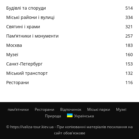
Будівлі та споруди
514
Міські райони і вулиці
334
Святині і храми
321
Пам'ятники і монументи
257
Москва
183
Музеї
160
Санкт-Петербург
153
Міський транспорт
132
Ресторани
116
пам’ятники
Ресторани
Відпочинок
Міські парки
Музеї
Природа
Українська
© https://valiza-tour.kiev.ua - При копіюванні матеріалів посилання на
сайт обов'язкове