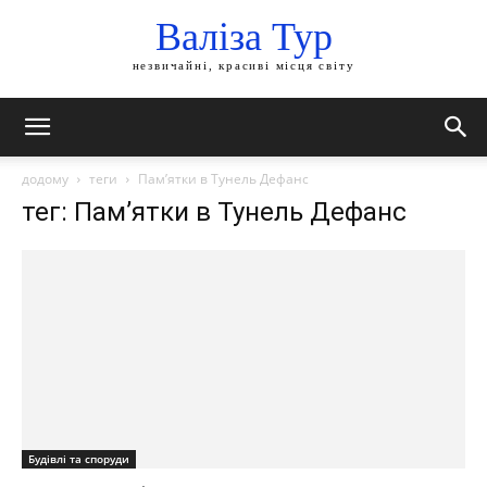
Валіза Тур
незвичайні, красиві місця світу
додому
теги
Пам’ятки в Тунель Дефанс
тег: Пам’ятки в Тунель Дефанс
Будівлі та споруди