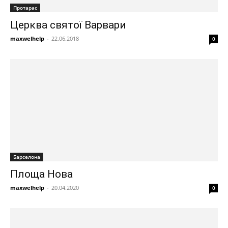
Протарас
Церква святої Варвари
maxwelhelp
-
22.06.2018
0
Барселона
Площа Нова
maxwelhelp
-
20.04.2020
0