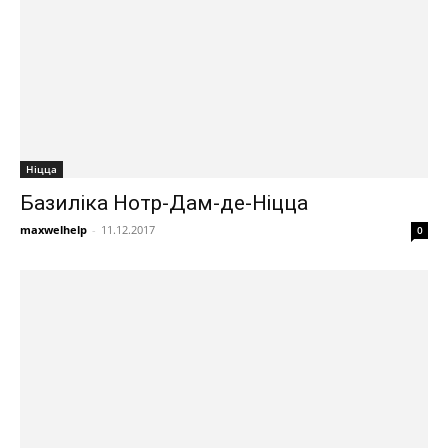
Ніцца
Базиліка Нотр-Дам-де-Ніцца
maxwelhelp
-
11.12.2017
0