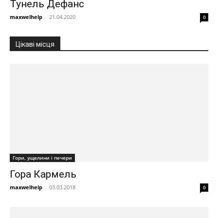
Тунель Дефанс
maxwelhelp
-
21.04.2020
0
Цікаві місця
Гори, ущелини і печери
Гора Кармель
maxwelhelp
-
03.03.2018
0