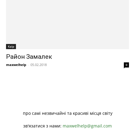
Каїр
Район Замалек
maxwelhelp
-
05.02.2018
0
про самі незвичайні та красиві місця світу
зв'язатися з нами:
maxwelhelp@gmail.com