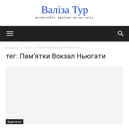
Валіза Тур
незвичайні, красиві місця світу
додому
теги
Пам’ятки Вокзал Ньюгати
тег: Пам’ятки Вокзал Ньюгати
Будапешт