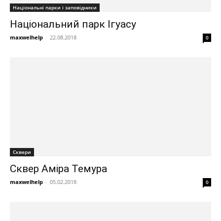
Національні парки і заповідники
Національний парк Ігуасу
maxwelhelp
-
22.08.2018
0
Сквери
Сквер Аміра Темура
maxwelhelp
-
05.02.2018
0