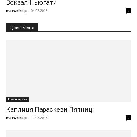
Вокзал Ньюгати
maxwelhelp
-
04.03.2018
0
Цікаві місця
Красноярськ
Каплиця Параскеви Пятниці
maxwelhelp
-
11.05.2018
0