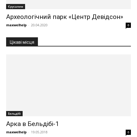
Єрусалим
Археологічний парк «Центр Девідсон»
maxwelhelp
-
20.04.2020
0
Цікаві місця
Бельдібі
Арка в Бельдібі-1
maxwelhelp
-
19.05.2018
0