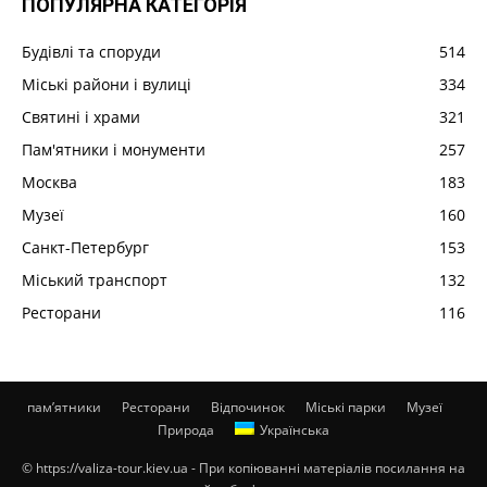
ПОПУЛЯРНА КАТЕГОРІЯ
Будівлі та споруди
514
Міські райони і вулиці
334
Святині і храми
321
Пам'ятники і монументи
257
Москва
183
Музеї
160
Санкт-Петербург
153
Міський транспорт
132
Ресторани
116
пам’ятники
Ресторани
Відпочинок
Міські парки
Музеї
Природа
Українська
© https://valiza-tour.kiev.ua - При копіюванні матеріалів посилання на