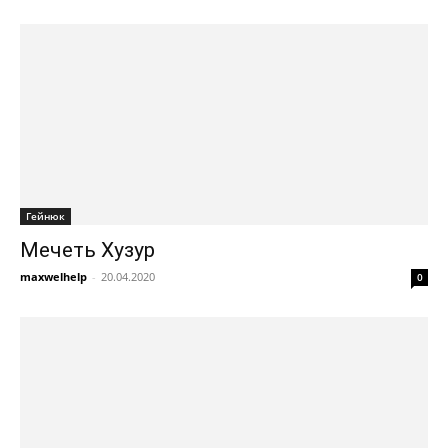
Гейнюк
Мечеть Хузур
maxwelhelp
-
20.04.2020
0