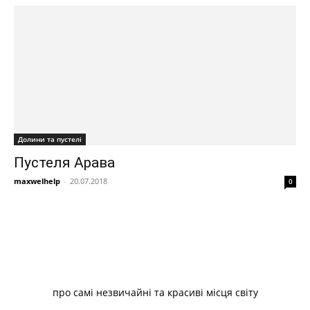
Долини та пустелі
Пустеля Арава
maxwelhelp
-
20.07.2018
0
про самі незвичайні та красиві місця світу