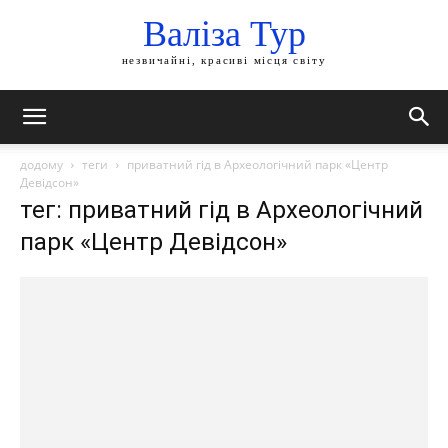
Валіза Тур
незвичайні, красиві місця світу
додому
теги
приватний гід в Археологічний парк «Центр
Девідсон»
тег: приватний гід в Археологічний
парк «Центр Девідсон»