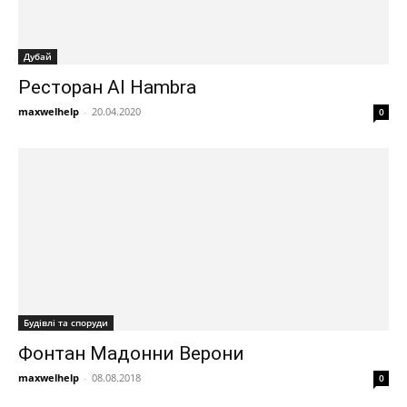
Дубай
Ресторан Al Hambra
maxwelhelp
-
20.04.2020
0
Будівлі та споруди
Фонтан Мадонни Верони
maxwelhelp
-
08.08.2018
0