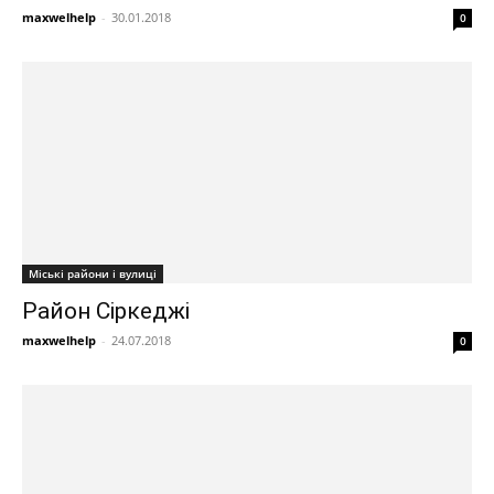
maxwelhelp
-
30.01.2018
0
Міські райони і вулиці
Район Сіркеджі
maxwelhelp
-
24.07.2018
0