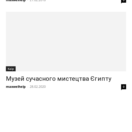
0
Каїр
Музей сучасного мистецтва Єгипту
maxwelhelp
-
28.02.2020
0