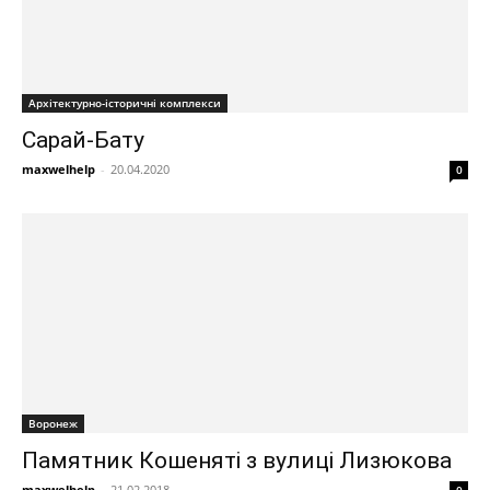
Архітектурно-історичні комплекси
Сарай-Бату
maxwelhelp
-
20.04.2020
0
Воронеж
Памятник Кошеняті з вулиці Лизюкова
maxwelhelp
-
21.02.2018