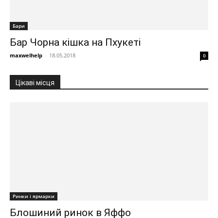
Бари
Бар Чорна кішка на Пхукеті
maxwelhelp
-
18.05.2018
0
Цікаві місця
Ринки і ярмарки
Блошиний ринок в Яффо