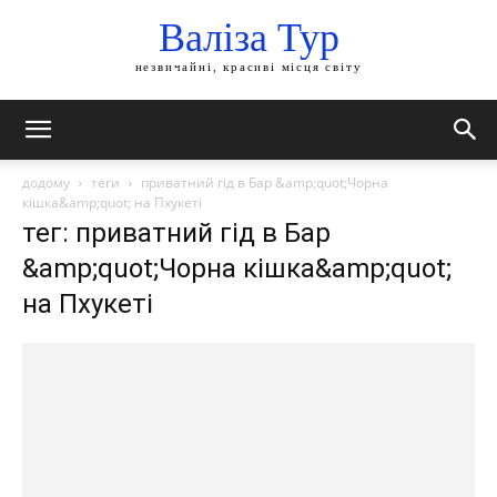
Валіза Тур
незвичайні, красиві місця світу
додому
теги
приватний гід в Бар &amp;quot;Чорна
кішка&amp;quot; на Пхукеті
тег: приватний гід в Бар
&amp;quot;Чорна кішка&amp;quot;
на Пхукеті