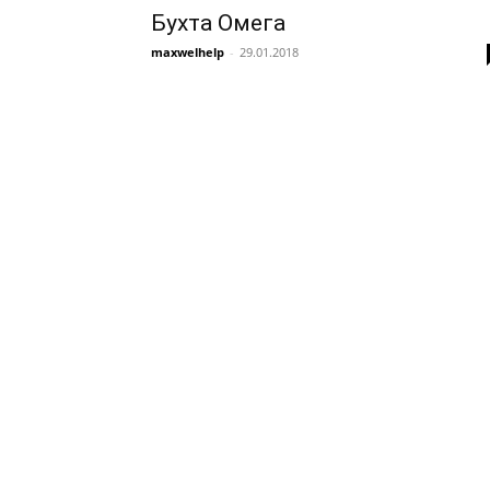
Бухта Омега
maxwelhelp
-
29.01.2018