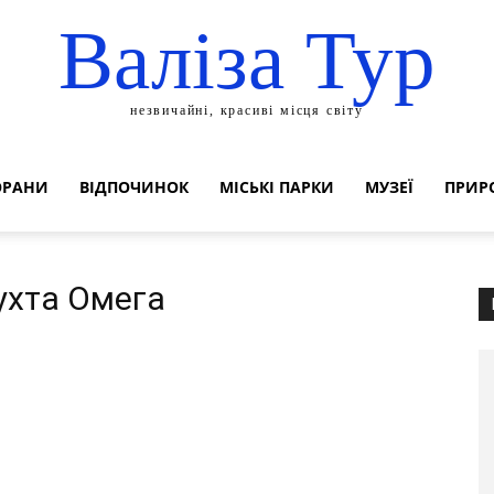
Валіза Тур
незвичайні, красиві місця світу
ОРАНИ
ВІДПОЧИНОК
МІСЬКІ ПАРКИ
МУЗЕЇ
ПРИР
Бухта Омега