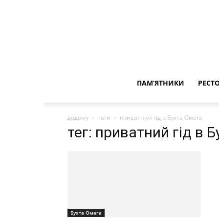
ПАМ’ЯТНИКИ
РЕСТ
додому
теги
приватний гід в Бухта Омега
тег: приватний гід в 
Бухта Омега