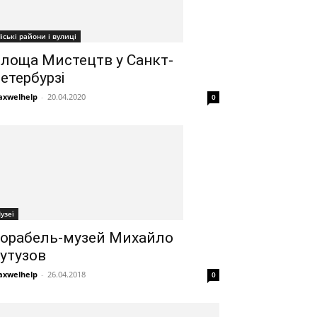
іські райони і вулиці
лоща Мистецтв у Санкт-
етербурзі
xwelhelp
-
20.04.2020
0
узеї
орабель-музей Михайло
утузов
xwelhelp
-
26.04.2018
0