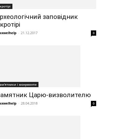
кротірі
рхеологічний заповідник
кротірі
xwelhelp
-
21.12.2017
0
ам'ятники і монументи
амятник Царю-визволителю
xwelhelp
-
28.04.2018
0