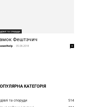
удівлі та споруди
амок Фештэчич
xwelhelp
-
05.08.2018
0
ОПУЛЯРНА КАТЕГОРІЯ
удівлі та споруди
514