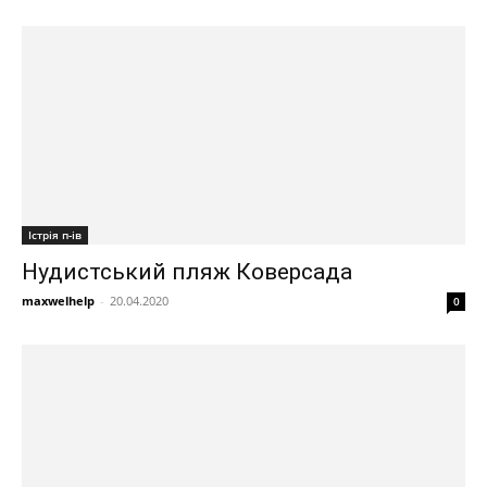
Істрія п-ів
Нудистський пляж Коверсада
maxwelhelp
-
20.04.2020
0