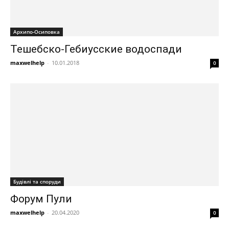
Архипо-Осиповка
Тешебско-Гебиусские водоспади
maxwelhelp
-
10.01.2018
0
Будівлі та споруди
Форум Пули
maxwelhelp
-
20.04.2020
0