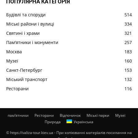
ПОПУЛЯРНА КАТЕГОРІЯ
Будівлі та споруди
514
Міські райони і вулиці
334
Святині і храми
321
Пам'ятники і монументи
257
Москва
183
Музеї
160
Санкт-Петербург
153
Міський транспорт
132
Ресторани
116
пам’ятники
Ресторани
Відпочинок
Міські парки
Музеї
Природа
Українська
© https://valiza-tour.kiev.ua - При копіюванні матеріалів посилання на