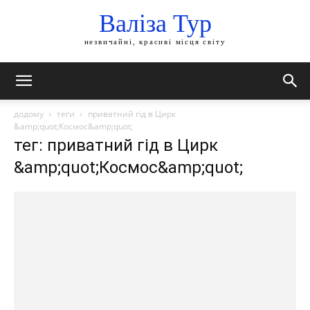
Валіза Тур
незвичайні, красиві місця світу
додому
теги
приватний гід в Цирк
&amp;quot;Космос&amp;quot;
тег: приватний гід в Цирк
&amp;quot;Космос&amp;quot;