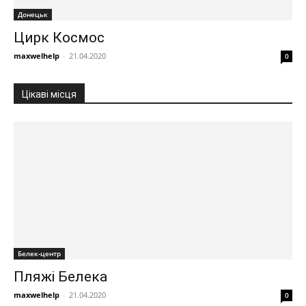
Донецьк
Цирк Космос
maxwelhelp
-
21.04.2020
0
Цікаві місця
Белек-центр
Пляжі Белека
maxwelhelp
-
21.04.2020
0