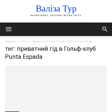
Валіза Тур
незвичайні, красиві місця світу
додому
теги
приватний гід в Гольф-клуб Punta Espada
тег: приватний гід в Гольф-клуб
Punta Espada