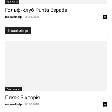
Кап Кана
Гольф-клуб Punta Espada
maxwelhelp
-
24.01.2020
0
Цікаві місця
Дикі пляжі
Пляж Вікторія
maxwelhelp
-
03.03.2018
0