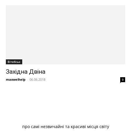
Вітебськ
Західна Двіна
maxwelhelp
-
06.06.2018
0
про самі незвичайні та красиві місця світу