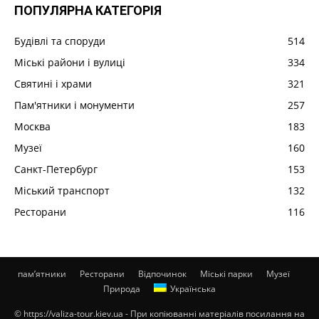
ПОПУЛЯРНА КАТЕГОРІЯ
Будівлі та споруди
514
Міські райони і вулиці
334
Святині і храми
321
Пам'ятники і монументи
257
Москва
183
Музеї
160
Санкт-Петербург
153
Міський транспорт
132
Ресторани
116
пам’ятники
Ресторани
Відпочинок
Міські парки
Музеї
Природа
Українська
© https://valiza-tour.kiev.ua - При копіюванні матеріалів посилання на