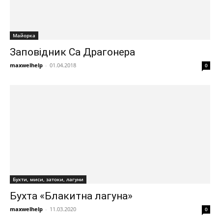
Майорка
Заповідник Са Драгонера
maxwelhelp
-
01.04.2018
0
Бухти, миси, затоки, лагуни
Бухта «Блакитна лагуна»
maxwelhelp
-
11.03.2020
0