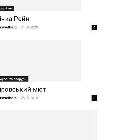
одойми
ічка Рейн
xwelhelp
-
21.04.2020
0
удівлі та споруди
іровський міст
xwelhelp
-
25.07.2018
0