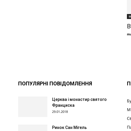
М
В
ma
ПОПУЛЯРНІ ПОВІДОМЛЕННЯ
П
Церква і монастир святого
Б
Франциска
М
29.01.2018
С
П
Ринок Сан Мігель