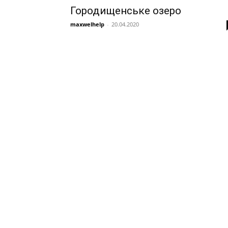
Городищенське озеро
maxwelhelp
-
20.04.2020