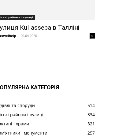
іські райони і вулиці
улиця Kullassepa в Талліні
xwelhelp
-
20.04.2020
0
ОПУЛЯРНА КАТЕГОРІЯ
удівлі та споруди
514
іські райони і вулиці
334
вятині і храми
321
ам'ятники і монументи
257