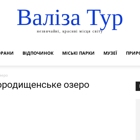
Валіза Тур
незвичайні, красиві місця світу
ОРАНИ
ВІДПОЧИНОК
МІСЬКІ ПАРКИ
МУЗЕЇ
ПРИР
зеро
 Городищенське озеро