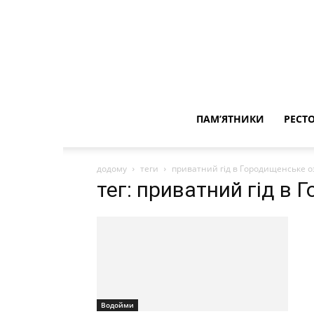
ПАМ’ЯТНИКИ
РЕСТ
додому
теги
приватний гід в Городищенське о
тег: приватний гід в
Водойми