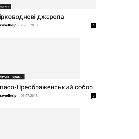
удаута
ірководневі джерела
xwelhelp
-
25.05.2018
0
вятині і храми
пасо-Преображенський собор
xwelhelp
-
06.07.2018
0