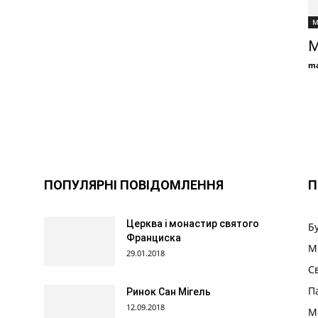
М
М
ma
ПОПУЛЯРНІ ПОВІДОМЛЕННЯ
П
Церква і монастир святого
Б
Франциска
М
29.01.2018
С
П
Ринок Сан Мігель
12.09.2018
М