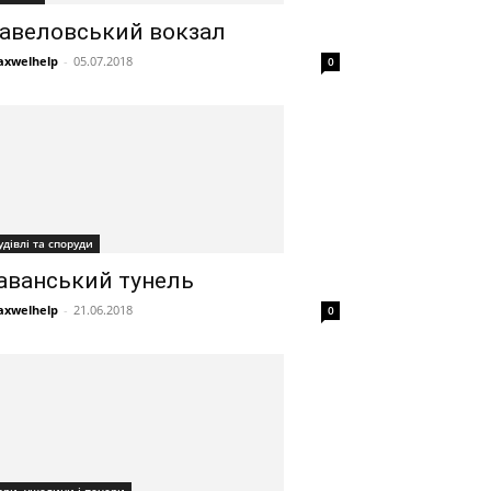
авеловський вокзал
xwelhelp
-
05.07.2018
0
удівлі та споруди
аванський тунель
xwelhelp
-
21.06.2018
0