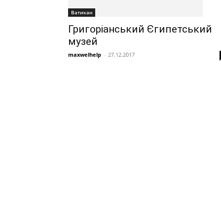
Ватикан
Григоріанський Єгипетський
музей
maxwelhelp
-
27.12.2017