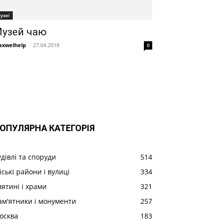
узеї
узей чаю
xwelhelp
-
27.04.2018
0
ОПУЛЯРНА КАТЕГОРІЯ
удівлі та споруди
514
іські райони і вулиці
334
вятині і храми
321
ам'ятники і монументи
257
осква
183