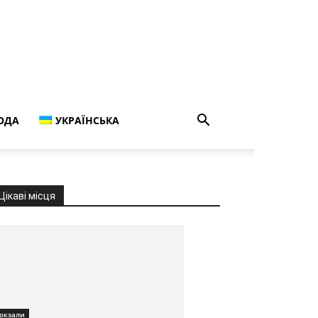
ОДА
УКРАЇНСЬКА
Цікаві місця
окзали