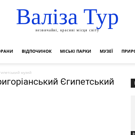
Валіза Тур
незвичайні, красиві місця світу
ОРАНИ
ВІДПОЧИНОК
МІСЬКІ ПАРКИ
МУЗЕЇ
ПРИР
Єгипетський музей
Григоріанський Єгипетський
В