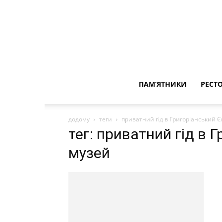
ПАМ’ЯТНИКИ
РЕСТ
додому
теги
приватний гід в Григоріанський 
тег: приватний гід в 
музей