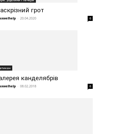
ори, ущелини і печери
аскрізний грот
xwelhelp
-
20.04.2020
0
атикан
алерея канделябрів
xwelhelp
-
08.02.2018
0