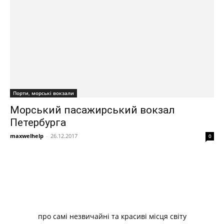
Порти, морські вокзали
Морський пасажирський вокзал
Петербурга
maxwelhelp
-
26.12.2017
0
про самі незвичайні та красиві місця світу