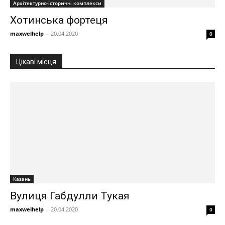
Архітектурно-історичні комплекси
Хотинська фортеця
maxwelhelp
-
20.04.2020
0
Цікаві місця
Казань
Вулиця Габдулли Тукая
maxwelhelp
-
20.04.2020
0