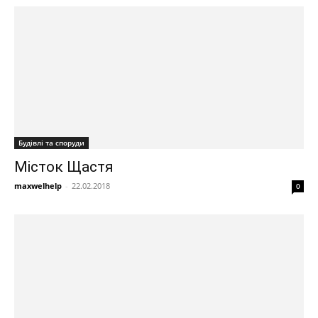
Будівлі та споруди
Місток Щастя
maxwelhelp
-
22.02.2018
0