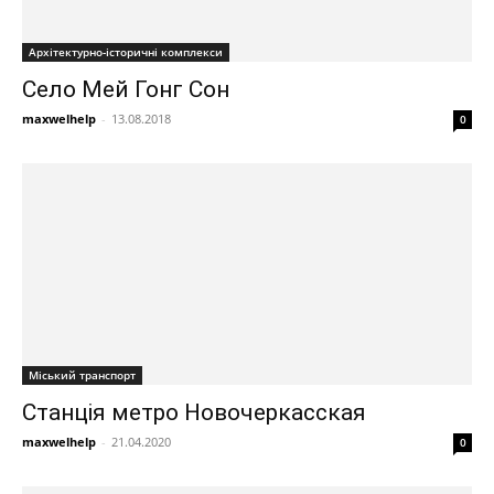
Архітектурно-історичні комплекси
Село Мей Гонг Сон
maxwelhelp
-
13.08.2018
0
Міський транспорт
Станція метро Новочеркасская
maxwelhelp
-
21.04.2020
0