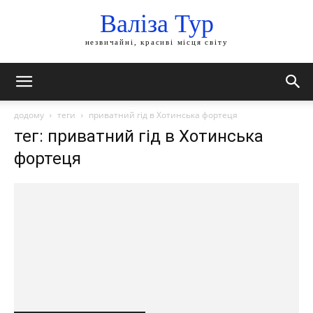
Валіза Тур
незвичайні, красиві місця світу
додому
теги
приватний гід в Хотинська фортеця
тег: приватний гід в Хотинська
фортеця