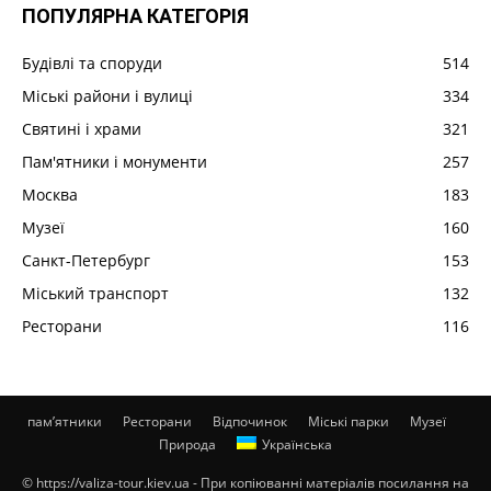
ПОПУЛЯРНА КАТЕГОРІЯ
Будівлі та споруди
514
Міські райони і вулиці
334
Святині і храми
321
Пам'ятники і монументи
257
Москва
183
Музеї
160
Санкт-Петербург
153
Міський транспорт
132
Ресторани
116
пам’ятники
Ресторани
Відпочинок
Міські парки
Музеї
Природа
Українська
© https://valiza-tour.kiev.ua - При копіюванні матеріалів посилання на