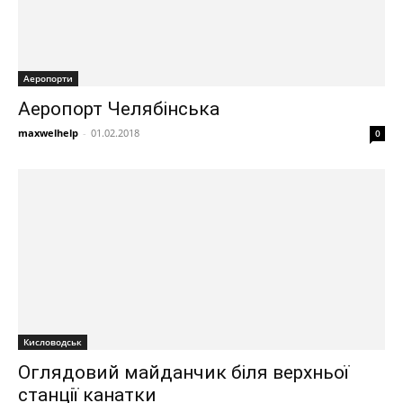
Аеропорти
Аеропорт Челябінська
maxwelhelp
-
01.02.2018
0
Кисловодськ
Оглядовий майданчик біля верхньої
станції канатки