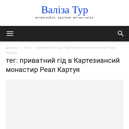
Валіза Тур
незвичайні, красиві місця світу
додому
теги
приватний гід в Картезиансий монастир Реал
Картуя
тег: приватний гід в Картезиансий
монастир Реал Картуя