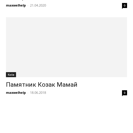
maxwelhelp
-
21.04.2020
0
Київ
Памятник Козак Мамай
maxwelhelp
-
18.06.2018
0