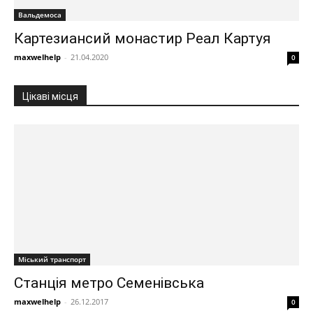
Вальдемоса
Картезиансий монастир Реал Картуя
maxwelhelp
-
21.04.2020
0
Цікаві місця
Міський транспорт
Станція метро Семенівська
maxwelhelp
-
26.12.2017
0