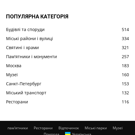
ПОПУЛЯРНА КАТЕГОРІЯ
Будівлі та споруди
514
Міські райони і вулиці
334
Святині і храми
321
Пам'ятники і монументи
257
Москва
183
Музеї
160
Санкт-Петербург
153
Міський транспорт
132
Ресторани
116
пам’ятники
Ресторани
Відпочинок
Міські парки
Музеї
Природа
Українська