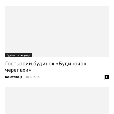
Будівлі та споруди
Гостьовий будинок «Будиночок
черепахи»
maxwelhelp
-
18.07.2018
0