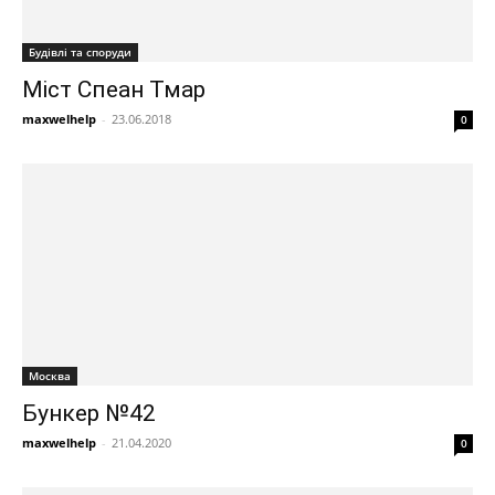
Будівлі та споруди
Міст Спеан Тмар
maxwelhelp
-
23.06.2018
0
Москва
Бункер №42
maxwelhelp
-
21.04.2020
0