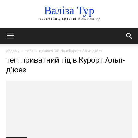
Валіза Тур
незвичайні, красиві місця світу
додому
теги
приватний гід в Курорт Альп-д’юез
тег: приватний гід в Курорт Альп-
д’юез