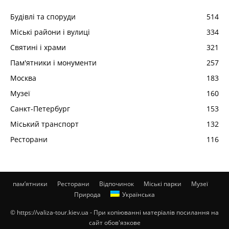
Будівлі та споруди
514
Міські райони і вулиці
334
Святині і храми
321
Пам'ятники і монументи
257
Москва
183
Музеї
160
Санкт-Петербург
153
Міський транспорт
132
Ресторани
116
пам’ятники
Ресторани
Відпочинок
Міські парки
Музеї
Природа
Українська
© https://valiza-tour.kiev.ua - При копіюванні матеріалів посилання на
сайт обов'язкове