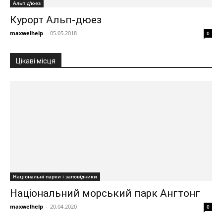
Альп д'юез
Курорт Альп-дюез
maxwelhelp
-
05.05.2018
0
Цікаві місця
Національні парки і заповідники
Національний морський парк Ангтонг
maxwelhelp
-
20.04.2020
0