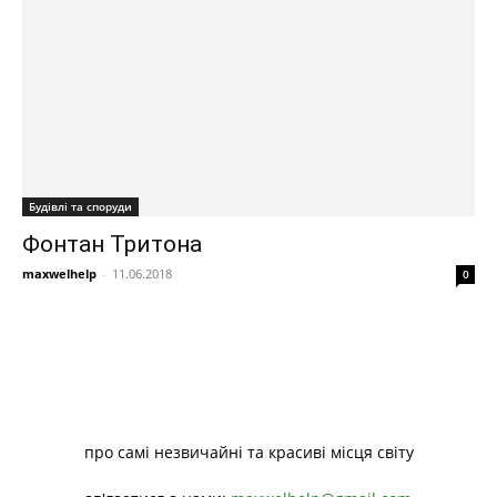
Будівлі та споруди
Фонтан Тритона
maxwelhelp
-
11.06.2018
0
про самі незвичайні та красиві місця світу