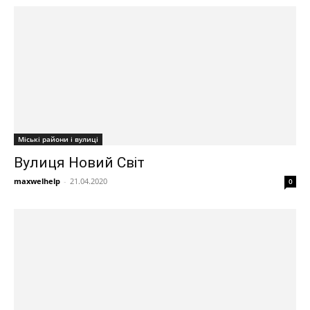
Міські райони і вулиці
Вулиця Новий Світ
maxwelhelp
-
21.04.2020
0