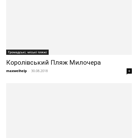
Громадські, міські пляжі
Королівський Пляж Милочера
maxwelhelp
-
30.08.2018
0