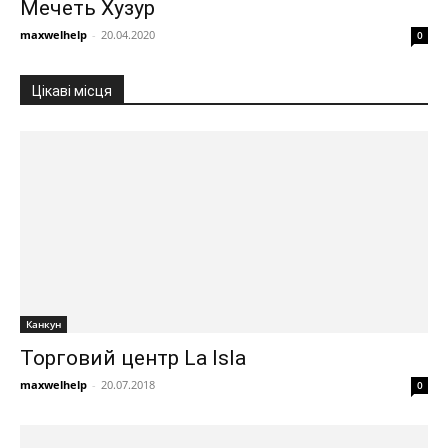
Мечеть Хузур
maxwelhelp
-
20.04.2020
0
Цікаві місця
Канкун
Торговий центр La Isla
maxwelhelp
-
20.07.2018
0