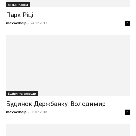
Міські парки
Парк Ріці
maxwelhelp
-
24.12.2017
0
Будівлі та споруди
Будинок Держбанку. Володимир
maxwelhelp
-
03.02.2018
0