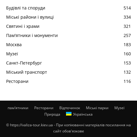
Будівлі та споруди
514
Міські райони і вулиці
334
Святині і храми
321
Пам'ятники і монументи
257
Москва
183
Музеї
160
Санкт-Петербург
153
Міський транспорт
132
Ресторани
116
пам’ятники
Ресторани
Відпочинок
Міські парки
Музеї
Природа
Українська
© https://valiza-tour.kiev.ua - При копіюванні матеріалів посилання на
сайт обов'язкове