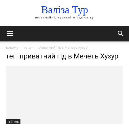
Валіза Тур
незвичайні, красиві місця світу
додому
теги
приватний гід в Мечеть Хузур
тег: приватний гід в Мечеть Хузур
Гейнюк