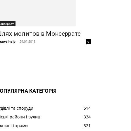
онсеррат
лях молитов в Монсеррате
xwelhelp
-
24.01.2018
0
ОПУЛЯРНА КАТЕГОРІЯ
удівлі та споруди
514
іські райони і вулиці
334
вятині і храми
321