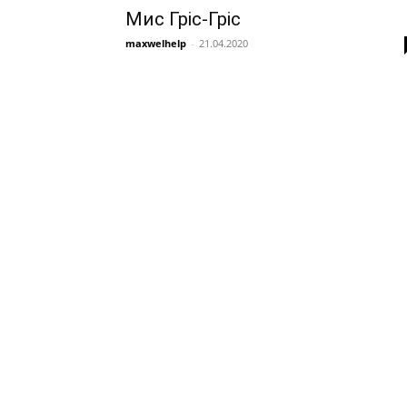
Мис Гріс-Гріс
maxwelhelp
-
21.04.2020