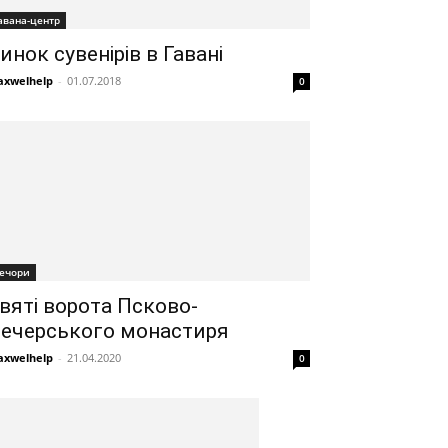
авана-центр
инок сувенірів в Гавані
xwelhelp
-
01.07.2018
0
ечори
вяті ворота Псково-
ечерського монастиря
xwelhelp
-
21.04.2020
0