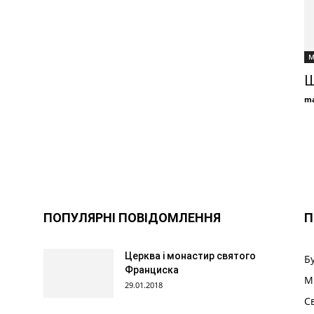
М
Ш
ma
ПОПУЛЯРНІ ПОВІДОМЛЕННЯ
П
Церква і монастир святого
Б
Франциска
М
29.01.2018
С