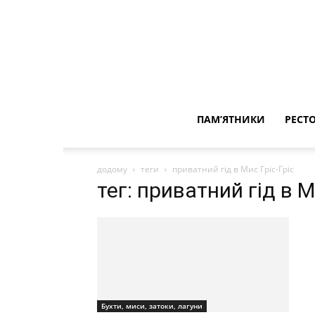
ПАМ’ЯТНИКИ
РЕСТ
додому
теги
приватний гід в Мис Гріс-Гріс
тег: приватний гід в М
Бухти, миси, затоки, лагуни