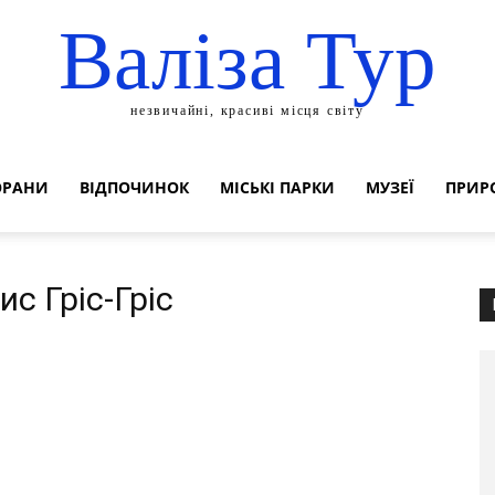
Валіза Тур
незвичайні, красиві місця світу
ОРАНИ
ВІДПОЧИНОК
МІСЬКІ ПАРКИ
МУЗЕЇ
ПРИР
ис Гріс-Гріс