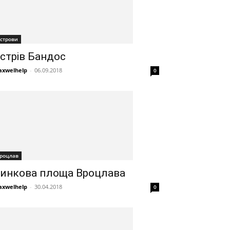
строви
стрів Бандос
xwelhelp
-
06.09.2018
0
роцлав
инкова площа Вроцлава
xwelhelp
-
30.04.2018
0