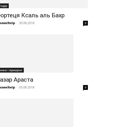
гадір
ортеця Ксаль аль Бахр
xwelhelp
-
30.08.2018
0
инки і ярмарки
азар Араста
xwelhelp
-
03.08.2018
0