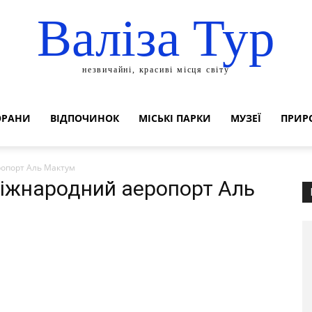
Валіза Тур
незвичайні, красиві місця світу
ОРАНИ
ВІДПОЧИНОК
МІСЬКІ ПАРКИ
МУЗЕЇ
ПРИР
ропорт Аль Мактум
 Міжнародний аеропорт Аль