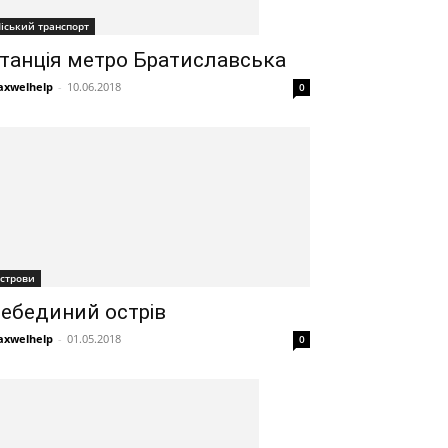
іський транспорт
танція метро Братиславська
xwelhelp
-
10.06.2018
0
строви
ебединий острів
xwelhelp
-
01.05.2018
0