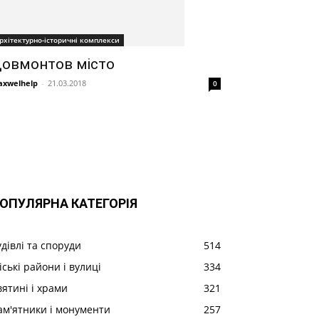
рхітектурно-історичні комплекси
овмонтов місто
xwelhelp
-
21.03.2018
0
ОПУЛЯРНА КАТЕГОРІЯ
удівлі та споруди
514
іські райони і вулиці
334
вятині і храми
321
ам'ятники і монументи
257