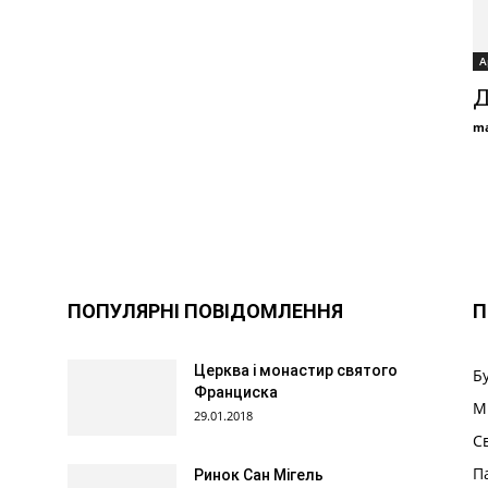
А
Д
ma
ПОПУЛЯРНІ ПОВІДОМЛЕННЯ
П
Церква і монастир святого
Б
Франциска
М
29.01.2018
С
П
Ринок Сан Мігель