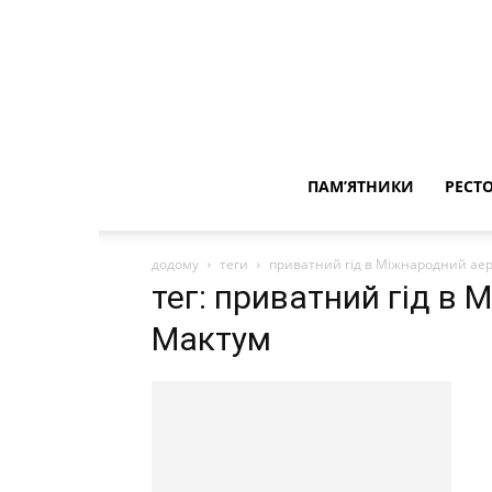
ПАМ’ЯТНИКИ
РЕСТ
додому
теги
приватний гід в Міжнародний ае
тег: приватний гід в
Мактум