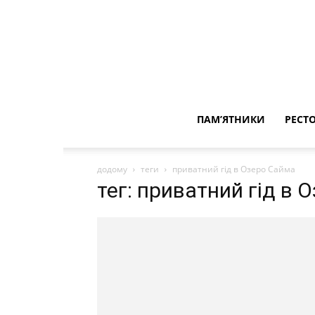
ПАМ’ЯТНИКИ
РЕСТ
додому
теги
приватний гід в Озеро Сайма
тег: приватний гід в 