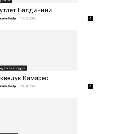
утлети
утлет Балдинини
xwelhelp
-
15.08.2018
0
удівлі та споруди
кведук Камарес
xwelhelp
-
20.04.2020
0