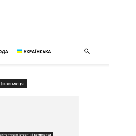
ОДА
УКРАЇНСЬКА
Цікаві місця
рхітектурно-історичні комплекси