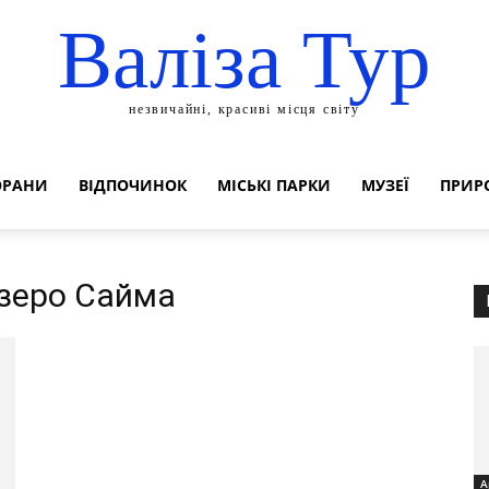
Валіза Тур
незвичайні, красиві місця світу
ОРАНИ
ВІДПОЧИНОК
МІСЬКІ ПАРКИ
МУЗЕЇ
ПРИР
Озеро Сайма
А