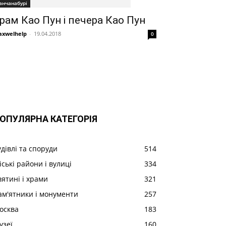
анчанабурі
рам Као Пун і печера Као Пун
xwelhelp
-
19.04.2018
0
ОПУЛЯРНА КАТЕГОРІЯ
удівлі та споруди
514
іські райони і вулиці
334
вятині і храми
321
ам'ятники і монументи
257
осква
183
узеї
160