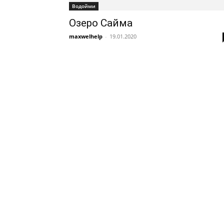
Водойми
Озеро Сайма
maxwelhelp
-
19.01.2020