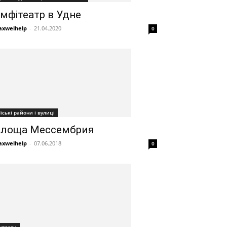
мфітеатр в Удне
xwelhelp
-
21.04.2020
0
іські райони і вулиці
лоща Мессембрия
xwelhelp
-
07.06.2018
0