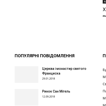
К
Х
ma
ПОПУЛЯРНІ ПОВІДОМЛЕННЯ
П
Церква і монастир святого
Б
Франциска
М
29.01.2018
С
П
Ринок Сан Мігель
12.09.2018
М
М