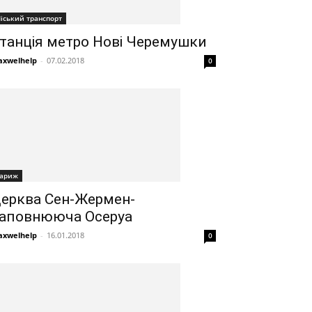
іський транспорт
танція метро Нові Черемушки
xwelhelp
-
07.02.2018
0
ариж
ерква Сен-Жермен-
аповнююча Осеруа
xwelhelp
-
16.01.2018
0