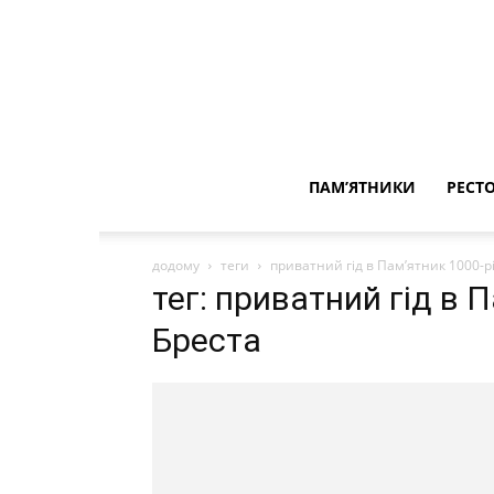
ПАМ’ЯТНИКИ
РЕСТ
додому
теги
приватний гід в Пам’ятник 1000-рі
тег: приватний гід в 
Бреста