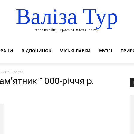
Валіза Тур
незвичайні, красиві місця світу
ОРАНИ
ВІДПОЧИНОК
МІСЬКІ ПАРКИ
МУЗЕЇ
ПРИР
ччя р. Бреста
Пам’ятник 1000-річчя р.