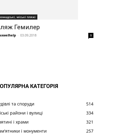
ромадські, міські пляжі
ляж Гемилер
xwelhelp
-
03.09.2018
0
ОПУЛЯРНА КАТЕГОРІЯ
удівлі та споруди
514
іські райони і вулиці
334
вятині і храми
321
ам'ятники і монументи
257