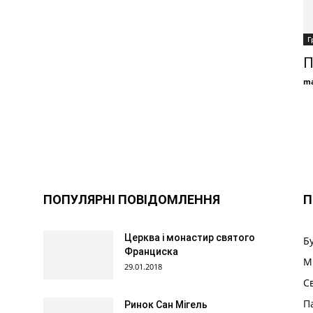
Г
П
ma
ПОПУЛЯРНІ ПОВІДОМЛЕННЯ
П
Церква і монастир святого
Б
Франциска
М
29.01.2018
С
П
Ринок Сан Мігель