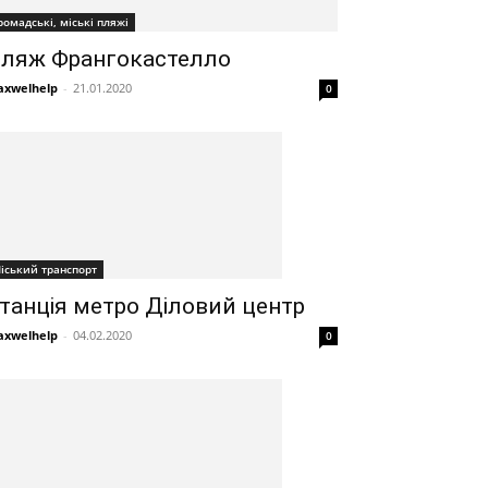
ромадські, міські пляжі
ляж Франгокастелло
xwelhelp
-
21.01.2020
0
іський транспорт
танція метро Діловий центр
xwelhelp
-
04.02.2020
0